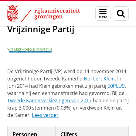
Skip
Skip
Onderzoek
Vrijzinnige Partij
Menu
Zoek
to
to
en
Content
Navigation
zoeken
Vrijzinnige Partij
De Vrijzinnige Partij (VP) werd op 14 november 2014
opgericht door Tweede Kamerlid
Norbert Klein
. In
juni 2014 had Klein gebroken met zijn partij
50PLUS
,
waarna hij een eenmansfractie had gevormd. Bij de
Tweede Kamerverkiezingen van 2017
haalde de partij
krap 3.000 stemmen (0,03%) en verdween Klein uit
de Kamer.
Lees verder
Personen
Cijfers