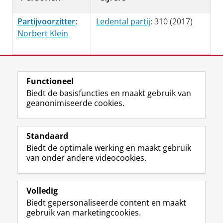
Partijvoorzitter
:
Ledental partij
: 310 (2017)
Norbert Klein
Laatst gewijzigd:
20 februari 2023 11:44
Functioneel
Biedt de basisfuncties en maakt gebruik van
geanonimiseerde cookies.
F
L
R
I
Y
Volg de RUG
a
i
S
n
o
Standaard
c
n
S
s
u
Biedt de optimale werking en maakt gebruik
e
k
-
t
T
Studiekiezers
van onder andere videocookies.
b
e
f
a
u
Maatschappij/bedrijven
o
d
e
g
b
o
I
e
r
e
Alumni
k
n
d
a
-
Volledig
p
-
R
m
k
Biedt gepersonaliseerde content en maakt
Over ons
a
p
i
-
a
gebruik van marketingcookies.
g
a
j
a
n