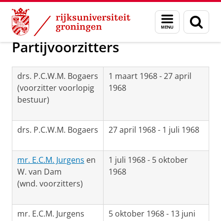
Skip
Skip
Onderzoek
Geschiedenis
Menu
Zoek
to
to
en
Content
Navigation
zoeken
Partijvoorzitters
drs. P.C.W.M. Bogaers
1 maart 1968 - 27 april
(voorzitter voorlopig
1968
bestuur)
drs. P.C.W.M. Bogaers
27 april 1968 - 1 juli 1968
mr. E.C.M. Jurgens
en
1 juli 1968 - 5 oktober
W. van Dam
1968
(wnd. voorzitters)
mr. E.C.M. Jurgens
5 oktober 1968 - 13 juni