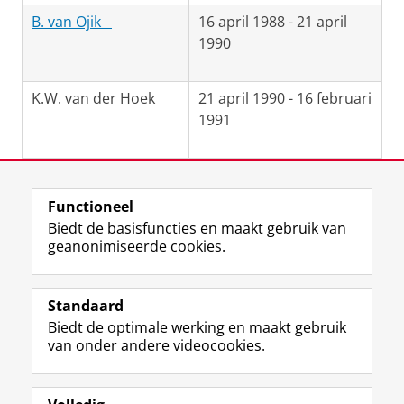
B. van Ojik
16 april 1988 - 21 april
1990
K.W. van der Hoek
21 april 1990 - 16 februari
1991
Laatst gewijzigd:
10 mei 2023 11:42
Functioneel
Biedt de basisfuncties en maakt gebruik van
geanonimiseerde cookies.
F
L
R
I
Y
Volg de RUG
a
i
S
n
o
Standaard
c
n
S
s
u
Biedt de optimale werking en maakt gebruik
e
k
-
t
T
Studiekiezers
van onder andere videocookies.
b
e
f
a
u
Maatschappij/bedrijven
o
d
e
g
b
o
I
e
r
e
Alumni
k
n
d
a
-