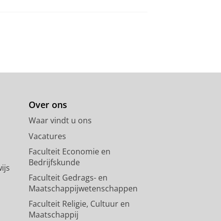
Over ons
Waar vindt u ons
Vacatures
Faculteit Economie en
Bedrijfskunde
ijs
Faculteit Gedrags- en
Maatschappijwetenschappen
Faculteit Religie, Cultuur en
Maatschappij