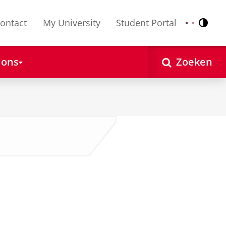
ontact
My University
Student Portal
Contr
Nederlands
English
 ons
Zoeken