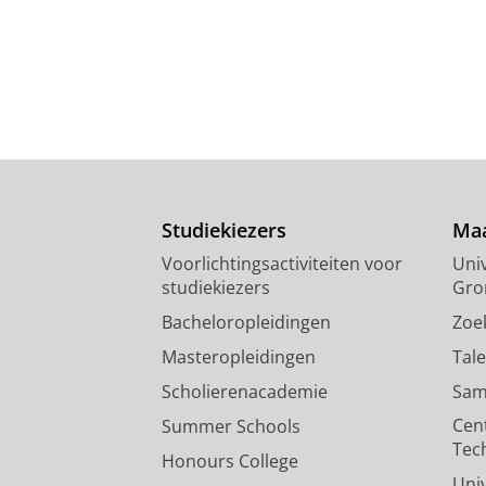
Studiekiezers
Maa
Voorlichtingsactiviteiten voor
Univ
studiekiezers
Gro
Bacheloropleidingen
Zoe
Masteropleidingen
Tal
Scholierenacademie
Sam
Cen
Summer Schools
Tec
Honours College
Uni