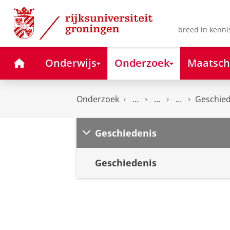
Skip
Skip
to
to
Content
Navigation
breed in kenni
Home
Onderwijs
Onderzoek
Maatsch
Onderzoek
Geschied
Geschiedenis
Geschiedenis