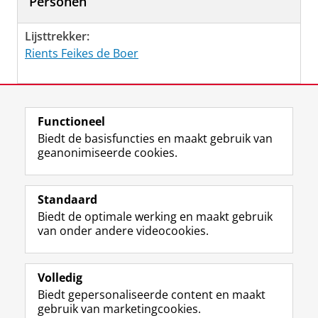
Personen
Lijsttrekker:
Rients Feikes de Boer
Laatst gewijzigd:
20 februari 2023 15:34
Functioneel
Biedt de basisfuncties en maakt gebruik van
geanonimiseerde cookies.
F
L
R
I
Y
Volg de RUG
a
i
S
n
o
Standaard
c
n
S
s
u
Biedt de optimale werking en maakt gebruik
e
k
-
t
T
Studiekiezers
van onder andere videocookies.
b
e
f
a
u
Maatschappij/bedrijven
o
d
e
g
b
o
I
e
r
e
Alumni
k
n
d
a
-
Volledig
p
-
R
m
k
Biedt gepersonaliseerde content en maakt
Over ons
a
p
i
-
a
gebruik van marketingcookies.