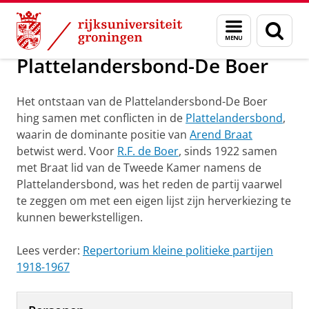
Skip
Skip
Onderzoek
Plattelandersbond-De Boer
Menu
Zoek
to
to
en
Content
Navigation
zoeken
Plattelandersbond-De Boer
Het ontstaan van de Plattelandersbond-De Boer
hing samen met conflicten in de
Plattelandersbond
,
waarin de dominante positie van
Arend Braat
betwist werd. Voor
R.F. de Boer
, sinds 1922 samen
met Braat lid van de Tweede Kamer namens de
Plattelandersbond, was het reden de partij vaarwel
te zeggen om met een eigen lijst zijn herverkiezing te
kunnen bewerkstelligen.
Lees verder:
Repertorium kleine politieke partijen
1918-1967