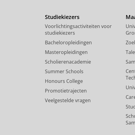
Studiekiezers
Maa
Voorlichtingsactiviteiten voor
Univ
studiekiezers
Gro
Bacheloropleidingen
Zoe
Masteropleidingen
Tal
Scholierenacademie
Sam
Cen
Summer Schools
Tec
Honours College
Uni
Promotietrajecten
Car
Veelgestelde vragen
Stu
Sch
Sam