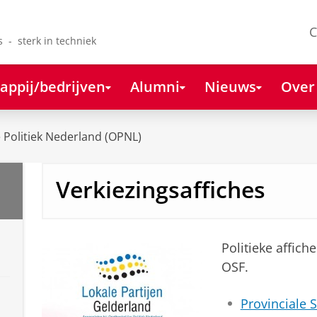
C
s - sterk in techniek
appij/bedrijven
Alumni
Nieuws
Over
 Politiek Nederland (OPNL)
Verkiezingsaffiches
Politieke affic
OSF.
Provinciale 