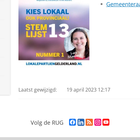
Gemeentera
Laatst gewijzigd:
19 april 2023 12:17
F
L
R
I
Y
Volg de RUG
a
i
S
n
o
c
n
S
s
u