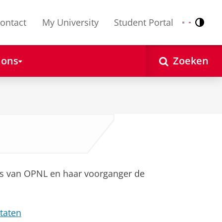
ontact
My University
Student Portal
Contr
Nederlands
English
 ons
Zoeken
hes van OPNL en haar voorganger de
Staten