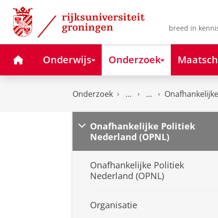
Skip
Skip
to
to
Content
Navigation
breed in kenni
Home
Onderwijs
Onderzoek
Maatsch
Onderzoek
Onafhankelijke
Onafhankelijke Politiek
Nederland (OPNL)
Onafhankelijke Politiek
Nederland (OPNL)
Organisatie