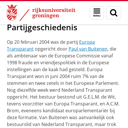
Skip
Skip
Onderzoek
Geschiedenis
Menu
Zoek
to
to
en
Content
Navigation
zoeken
Partijgeschiedenis
Op 20 februari 2004 was de partij
Europa
Transparant
opgericht door
Paul van Buitenen
, die
als ambtenaar van de Europese Commissie vanaf
1998 fraude en vriendjespolitiek in de Europese
instellingen aan de kaak had gesteld. Europa
Transparant won in juni 2004 ruim 7% van de
stemmen en twee zetels in het Europese Parlement.
Nog diezelfde week werd Nederland Transparant
opgericht. Het bestuur bestond uit G.E.L.M. de Wit,
tevens voorzitter van Europa Transparant, en A.C.M.
Brom, eveneens kandidaat europarlementariër bij
deze formatie. Van Buitenen was aanvankelijk ook
bestuurslid van Nederland Transparant, maar trok