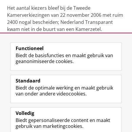
Het aantal kiezers bleef bij de Tweede
Kamerverkiezingen van 22 november 2006 met ruim
2400 nogal bescheiden; Nederland Transparant
kwam niet in de buurt van een Kamerzetel.
Laatst gewijzigd:
21 februari 2023 11:29
Functioneel
Biedt de basisfuncties en maakt gebruik van
geanonimiseerde cookies.
F
L
R
I
Y
Volg de RUG
a
i
S
n
o
Standaard
c
n
S
s
u
Biedt de optimale werking en maakt gebruik
e
k
-
t
T
Studiekiezers
van onder andere videocookies.
b
e
f
a
u
Maatschappij/bedrijven
o
d
e
g
b
o
I
e
r
e
Alumni
k
n
d
a
-
Volledig
p
-
R
m
k
Biedt gepersonaliseerde content en maakt
Over ons
a
p
i
-
a
gebruik van marketingcookies.
g
a
j
a
n