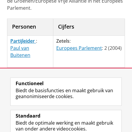
de Groenen/Europese Vrije Alliantie in het Europees
Parlement.
Personen
Cijfers
Partijleider
:
Zetels
:
Paul van
Europees Parlement
: 2 (2004)
Buitenen
Laatst gewijzigd:
21 februari 2023 11:40
Functioneel
Biedt de basisfuncties en maakt gebruik van
geanonimiseerde cookies.
F
L
R
I
Y
Volg de RUG
a
i
S
n
o
Standaard
c
n
S
s
u
Biedt de optimale werking en maakt gebruik
e
k
-
t
T
Studiekiezers
van onder andere videocookies.
b
e
f
a
u