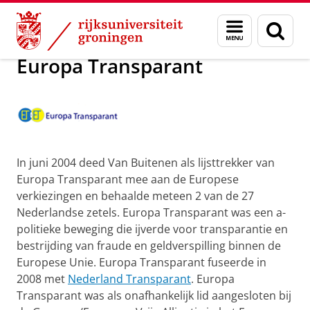
Skip
Skip
Onderzoek
Europa Transparant
Menu
Zoek
to
to
en
Content
Navigation
zoeken
Europa Transparant
In juni 2004 deed Van Buitenen als lijsttrekker van
Europa Transparant mee aan de Europese
verkiezingen en behaalde meteen 2 van de 27
Nederlandse zetels. Europa Transparant was een a-
politieke beweging die ijverde voor transparantie en
bestrijding van fraude en geldverspilling binnen de
Europese Unie. Europa Transparant fuseerde in
2008 met
Nederland Transparant
. Europa
Transparant was als onafhankelijk lid aangesloten bij