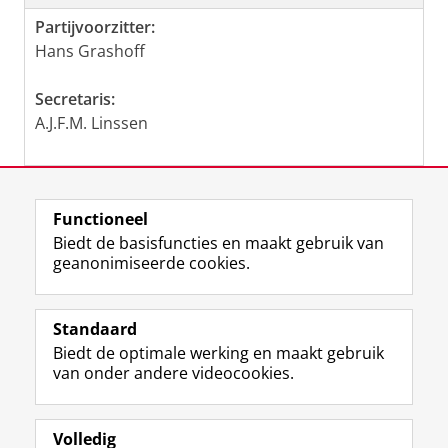
Partijvoorzitter:
Hans Grashoff
Secretaris:
A.J.F­.­M. Linssen
Laatst gewijzigd:
21 februari 2023 12:20
Functioneel
Biedt de basisfuncties en maakt gebruik van
geanonimiseerde cookies.
F
L
R
I
Y
Volg de RUG
a
i
S
n
o
Standaard
c
n
S
s
u
Biedt de optimale werking en maakt gebruik
e
k
-
t
T
Studiekiezers
van onder andere videocookies.
b
e
f
a
u
Maatschappij/bedrijven
o
d
e
g
b
o
I
e
r
e
Alumni
k
n
d
a
-
Volledig