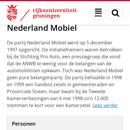
Skip
Skip
Onderzoek
Nederland Mobiel
Menu
Zoek
to
to
en
Content
Navigation
zoeken
Nederland Mobiel
De partij Nederland Mobiel werd op 5 december
1997 opgericht. De initiatiefnemers waren betrokken
bij de Stichting Pro Auto, een pressiegroep die vond
dat de ANWB te weinig voor de belangen van de
automobilis­ten opkwam. Toch was Nederland Mobiel
geen pure belangenpartij. De partij behaalde in 1998
en 1999 een handvol zetels in gemeenteraden en
Provinciale Staten, maar kwam bij de Tweede
Kamerverkie­zingen van 6 mei 1998 zo’n 12.000
stemmen te kort voor een Kamerzetel.
Lees verder
Personen