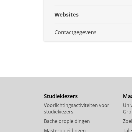
Websites
Contactgegevens
Studiekiezers
Maa
Voorlichtingsactiviteiten voor
Univ
studiekiezers
Gro
Bacheloropleidingen
Zoe
Masteropleidingen
Tal