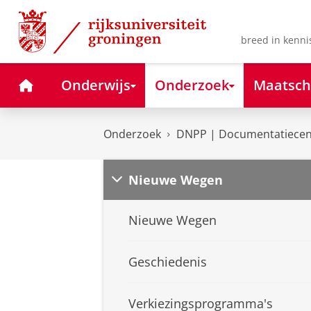
Skip
Skip
to
to
Content
Navigation
breed in kenni
Home
Onderwijs
Onderzoek
Maatsch
Onderzoek
DNPP | Documentatiecent
Nieuwe Wegen
Nieuwe Wegen
Geschiedenis
Verkiezingsprogramma's