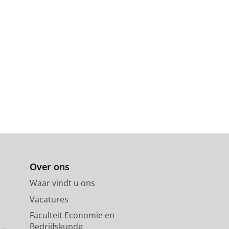
Over ons
Waar vindt u ons
Vacatures
Faculteit Economie en
Bedrijfskunde