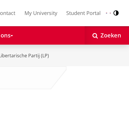
ontact
My University
Student Portal
Contr
Nederlands
English
 ons
Zoeken
Libertarische Partij (LP)