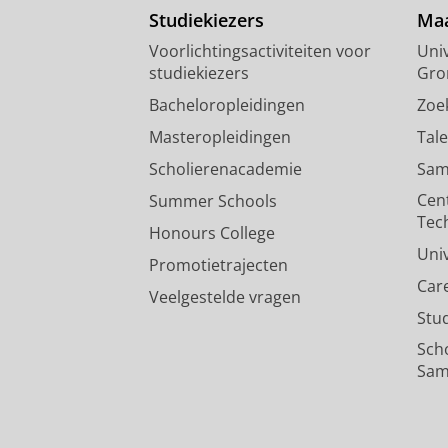
Studiekiezers
Maa
Voorlichtingsactiviteiten voor
Univ
studiekiezers
Gro
Bacheloropleidingen
Zoe
Masteropleidingen
Tal
Scholierenacademie
Sam
Cen
Summer Schools
Tec
Honours College
Uni
Promotietrajecten
Car
Veelgestelde vragen
Stu
Sch
Sam