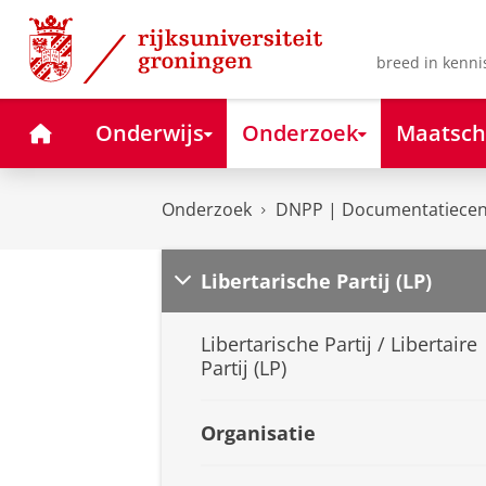
Skip
Skip
to
to
Content
Navigation
breed in kenni
Home
Onderwijs
Onderzoek
Maatsch
Onderzoek
DNPP | Documentatiecent
Libertarische Partij (LP)
Libertarische Partij / Libertaire
Partij (LP)
Organisatie