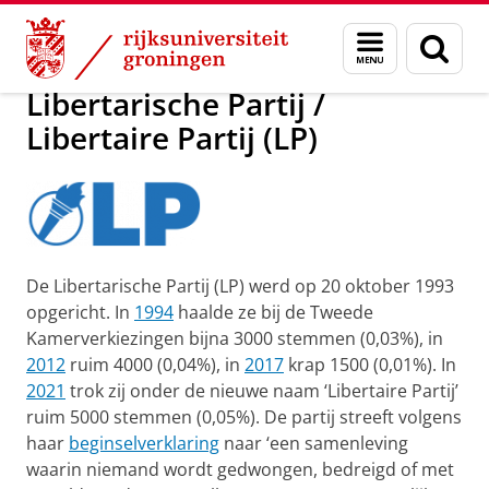
Skip
Skip
Onderzoek
Libertarische Partij (LP)
Menu
Zoek
to
to
en
Content
Navigation
zoeken
Libertarische Partij /
Libertaire Partij (LP)
De Libertarische Partij (LP) werd op 20 oktober 1993
opgericht. In
1994
haalde ze bij de Tweede
Kamerverkiezingen bijna 3000 stemmen (0,03%), in
2012
ruim 4000 (0,04%), in
2017
krap 1500 (0,01%). In
2021
trok zij onder de nieuwe naam ‘Libertaire Partij’
ruim 5000 stemmen (0,05%). De partij streeft volgens
haar
beginselverklaring
naar ‘een samenleving
waarin niemand wordt gedwongen, bedreigd of met