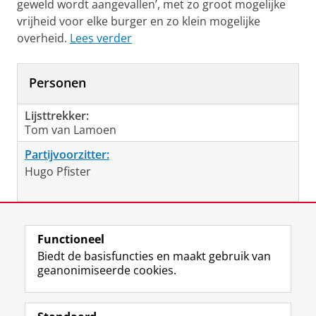
geweld wordt aangevallen’, met zo groot mogelijke
vrijheid voor elke burger en zo klein mogelijke
overheid.
Lees verder
Personen
Lijsttrekker:
Tom van Lamoen
Partijvoorzitter:
Hugo Pfister
Laatst gewijzigd:
25 juni 2026 15:59
Functioneel
Biedt de basisfuncties en maakt gebruik van
geanonimiseerde cookies.
F
L
R
I
Y
Volg de RUG
a
i
S
n
o