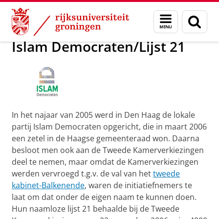
Skip
Skip
Onderzoek
Islam Democraten/Lijst 21
Menu
Zoek
to
to
en
Content
Navigation
zoeken
Islam Democraten/Lijst 21
In het najaar van 2005 werd in Den Haag de lokale
partij Islam Democraten opgericht, die in maart 2006
een zetel in de Haagse gemeenteraad won. Daarna
besloot men ook aan de Tweede Kamerverkiezingen
deel te nemen, maar omdat de Kamerverkiezingen
werden vervroegd t.g.v. de val van het
tweede
kabinet-Balkenende
, waren de initiatiefnemers te
laat om dat onder de eigen naam te kunnen doen.
Hun naamloze lijst 21 behaalde bij de Tweede