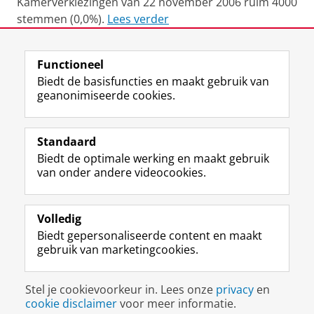
Kamerverkiezingen van 22 november 2006 ruim 4000
stemmen (0,0%).
Lees verder
Laatst gewijzigd:
21 februari 2023 11:44
Functioneel
Biedt de basisfuncties en maakt gebruik van
geanonimiseerde cookies.
F
L
R
I
Y
Volg de RUG
a
i
S
n
o
Standaard
c
n
S
s
u
Biedt de optimale werking en maakt gebruik
e
k
-
t
T
Studiekiezers
van onder andere videocookies.
b
e
f
a
u
Maatschappij/bedrijven
o
d
e
g
b
o
I
e
r
e
Alumni
k
n
d
a
-
Volledig
p
-
R
m
k
Biedt gepersonaliseerde content en maakt
Over ons
a
p
i
-
a
gebruik van marketingcookies.
g
a
j
a
n
i
g
k
c
a
Disclaimer & Copyright
Privacy
Cookies
n
i
s
c
a
Stel je cookievoorkeur in. Lees onze
privacy
en
Inloggen
a
n
u
o
l
cookie disclaimer
voor meer informatie.