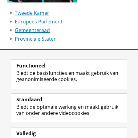
Tweede Kamer
Europees Parlement
Gemeenteraad
Provinciale Staten
Laatst gewijzigd:
13 april 2023 13:04
Functioneel
Biedt de basisfuncties en maakt gebruik van
geanonimiseerde cookies.
F
L
R
I
Y
Volg de RUG
a
i
S
n
o
Standaard
c
n
S
s
u
Biedt de optimale werking en maakt gebruik
e
k
-
t
T
Studiekiezers
van onder andere videocookies.
b
e
f
a
u
Maatschappij/bedrijven
o
d
e
g
b
o
I
e
r
e
Alumni
k
n
d
a
-
Volledig