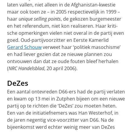
laten vallen, niet alleen in de Afghanistan-kwestie
maar ook toen ze – in 2005 respectievelijk in 1999 –
haar
unique selling points
, de geko­zen burgemeester
en het referendum, niet kon realiseren. Haar kriti­
sche opmerkingen vielen niet overal in de partij even
goed. Oud-partij­voor­zitter en Eerste Kamerlid
Gerard Schouw
verweet haar ‘politiek maso­chisme’
en had liever gezien dat ze nieuwe plannen zou
ontvouwen dan dat ze oude fouten bleef herhalen
(
NRC Handels­blad
, 20 april 2006).
DeZes
Een aantal ontevreden D66-ers had de partij verlaten
en kwam op 13 mei in Zutphen bijeen om een nieuwe
partij op te richten die ‘DeZes’ zou moeten heten.
Een van de initiatiefnemers was Han Westerhof, in
de jaren negentig vice-voorzitter van D66. Na de
bijeenkomst werd echter weinig meer van DeZes