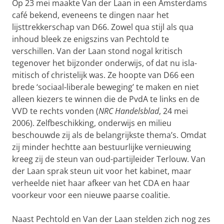
Op 23 mei maakte Van der Laan in een Amsterdams
café bekend, even­eens te dingen naar het
lijsttrekkerschap van D66. Zowel qua stijl als qua
inhoud bleek ze enigszins van Pechtold te
verschillen. Van der Laan stond nogal kritisch
tegenover het bijzonder onderwijs, of dat nu isla­
mitisch of christelijk was. Ze hoopte van D66 een
brede ‘sociaal-libe­rale beweging’ te maken en niet
alleen kiezers te winnen die de PvdA te links en de
VVD te rechts vonden (
NRC Handelsblad
, 24 mei
2006). Zelfbeschikking, onderwijs en milieu
beschouwde zij als de belangrijk­ste thema’s. Omdat
zij minder hechtte aan bestuurlijke vernieuwing
kreeg zij de steun van oud-partijleider Terlouw. Van
der Laan sprak steun uit voor het kabinet, maar
verheelde niet haar afkeer van het CDA en haar
voorkeur voor een nieuwe paarse coalitie.
Naast Pechtold en Van der Laan stelden zich nog zes