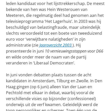
leden kandidaat voor het lijsttrekkerschap. De meest
bekende van hen was Hein Westerouen van
Meeteren, die regelmatig deel had genomen aan het
televisieprogramma ‘Het Lagerhuis’. In 2003 was hij
beschuldigd van belastingfraude, maar uiteindelijk
slechts veroordeeld tot een boete van tweeduizend
euro voor ‘verwijtbare nalatigheden’ in zijn
administratie (zie
Jaaroverzicht 2003
). Hij
presenteerde in juni
10 ver­nieuwingsstappen voor D66
en wilde onder meer de naam van de partij
veranderen in ‘Liberaal Democraten’.
In juni vonden debatten plaats tussen de acht
kandidaten in Amsterdam, Tilburg en Zwolle. In Den
Haag gingen (op 6 juni) alleen Van der Laan en
Pechtold met elkaar in debat, waarbij vooral de
verschillende visies op bijzonder (confessioneel)
onderwijs uit de verf kwamen. Geleidelijk werd de
toon persoonlijker en scherper. Toen één van de