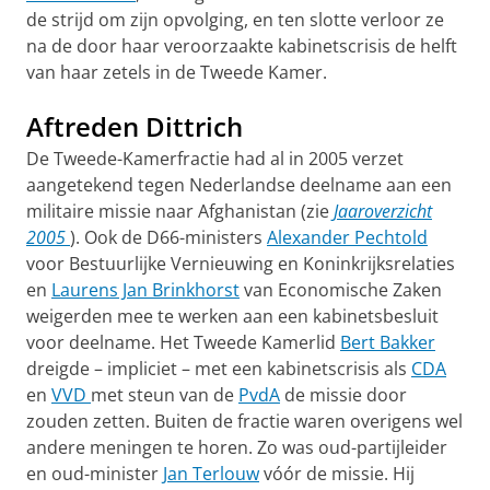
de strijd om zijn opvol­ging, en ten slotte verloor ze
na de door haar veroorzaakte kabinetscrisis de helft
van haar zetels in de Tweede Kamer.
Aftreden Dittrich
De Tweede-Kamerfractie had al in 2005 verzet
aangetekend tegen Nederlandse deelname aan een
militaire missie naar Afghanistan (zie
Jaaroverzicht
2005
). Ook de D66-ministers
Alexander Pechtold
voor Bestuur­lijke Vernieuwing en Koninkrijksrelaties
en
Laurens Jan Brinkhorst
van Eco­nomische Zaken
weigerden mee te werken aan een kabinetsbesluit
voor deelname. Het Tweede Kamerlid
Bert Bakker
dreigde – impliciet – met een kabinetscrisis als
CDA
en
VVD
met steun van de
PvdA
de missie door
zouden zetten. Buiten de fractie waren overigens wel
andere meningen te horen. Zo was oud-partijleider
en oud-minister
Jan Ter­louw
vóór de missie. Hij