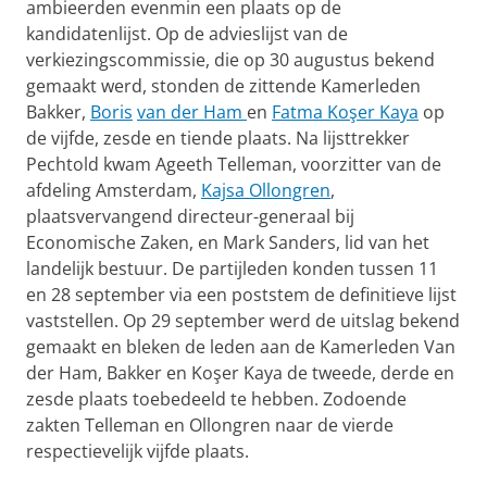
ambieerden evenmin een plaats op de
kandidatenlijst. Op de advieslijst van de
verkiezingscom­missie, die op 30 augustus bekend
gemaakt werd, stonden de zittende Kamerleden
Bakker,
Boris
van der Ham
en
Fatma Koşer Kaya
op
de vijfde, zesde en tiende plaats. Na lijsttrekker
Pechtold kwam Ageeth Telleman, voorzitter van de
afdeling Amsterdam,
Kajsa Ollongren
,
plaatsvervangend directeur-generaal bij
Economische Zaken, en Mark Sanders, lid van het
landelijk bestuur. De partijleden konden tussen 11
en 28 september via een poststem de definitieve lijst
vaststellen. Op 29 september werd de uitslag bekend
gemaakt en bleken de leden aan de Kamerleden Van
der Ham, Bakker en Koşer Kaya de tweede, derde en
zesde plaats toebedeeld te hebben. Zodoende
zakten Telleman en Ollongren naar de vierde
respectievelijk vijfde plaats.