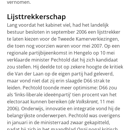
vernomen.
Lijsttrekkerschap
Lang voordat het kabinet viel, had het landelijk
bestuur besloten in sep­tember 2006 een lijsttrekker
te laten kiezen voor de Tweede Kamerver­kiezingen,
die toen nog voorzien waren voor mei 2007. Op een
regio­nale partijbijeenkomst in Hengelo op 10 mei
verklaarde minister Pechtold dat hij zich kandidaat
zou stellen. Hij deelde tot op zekere hoogte de kritiek
die Van der Laan op de eigen partij had geleverd,
maar vond niet dat zij erin slaagde D66 strak te
leiden. Pechtold toonde meer optimisme: D66 zou
als ‘links-liberale ideeënpartij’ tien procent van het
electoraat kunnen bereiken (
de Volkskrant
, 11 mei
2006). Onderwijs, innovatie en integratie vond hij de
belangrijkste onderwerpen. Pechtold was overigens
in januari in de ministerraad zwaar gekapitteld,
nadat hij zich in het maandblad
Opzij
nogal kritisch