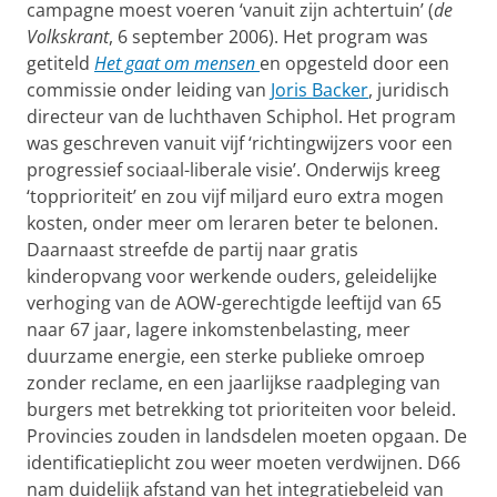
campagne moest voeren ‘vanuit zijn achtertuin’ (
de
Volkskrant
, 6 september 2006). Het program was
getiteld
Het gaat om mensen
en opgesteld door een
commissie onder leiding van
Joris Backer
, juridisch
directeur van de luchthaven Schiphol. Het program
was geschreven vanuit vijf ‘richtingwijzers voor een
progressief sociaal-liberale visie’. Onderwijs kreeg
‘topprioriteit’ en zou vijf miljard euro extra mogen
kosten, onder meer om leraren beter te belonen.
Daarnaast streefde de partij naar gratis
kinderopvang voor werkende ouders, gelei­delijke
verhoging van de AOW-gerechtigde leeftijd van 65
naar 67 jaar, lagere inkomstenbelasting, meer
duurzame energie, een sterke publieke omroep
zonder reclame, en een jaarlijkse raadpleging van
burgers met betrekking tot prioriteiten voor beleid.
Provincies zouden in landsdelen moeten opgaan. De
identificatieplicht zou weer moeten verdwijnen. D66
nam duidelijk afstand van het integratiebeleid van