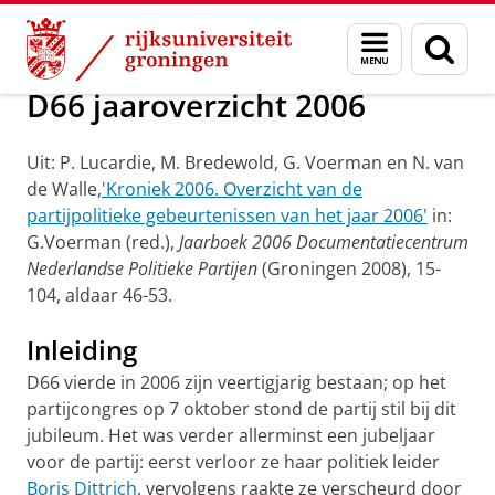
Skip
Skip
Onderzoek
Geschiedenis
Menu
Zoek
to
to
en
Content
Navigation
zoeken
D66 jaaroverzicht 2006
Uit: P. Lucardie, M. Bredewold, G. Voerman en N. van
de Walle,
'Kroniek 2006. Overzicht van de
partijpolitieke gebeurtenissen van het jaar 2006'
in:
G.Voerman (red.),
Jaarboek 2006 Documentatiecentrum
Nederlandse Politieke Partijen
(Groningen 2008), 15-
104, aldaar 46-53.
Inleiding
D66 vierde in 2006 zijn veertigjarig bestaan; op het
partijcongres op 7 oktober stond de partij stil bij dit
jubileum. Het was verder allerminst een jubeljaar
voor de partij: eerst verloor ze haar politiek leider
Boris Dittrich
, vervolgens raakte ze verscheurd door