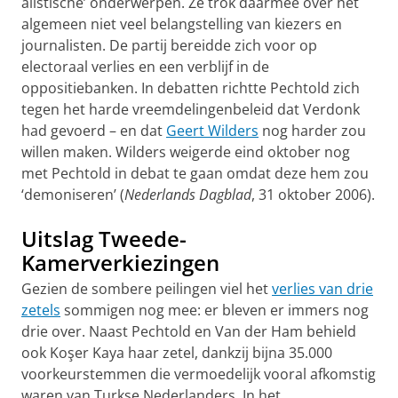
alistische’ onderwerpen. Ze trok daarmee over het
algemeen niet veel belangstelling van kiezers en
journalisten. De partij bereidde zich voor op
electoraal verlies en een verblijf in de
oppositiebanken. In debatten richtte Pechtold zich
tegen het harde vreemdelingenbeleid dat Verdonk
had gevoerd – en dat
Geert Wilders
nog harder zou
willen maken. Wilders weigerde eind oktober nog
met Pechtold in debat te gaan omdat deze hem zou
‘demoniseren’ (
Nederlands Dagblad
, 31 oktober 2006).
Uitslag Tweede-
Kamerverkiezingen
Gezien de sombere peilingen viel het
verlies van drie
zetels
sommigen nog mee: er bleven er immers nog
drie over. Naast Pechtold en Van der Ham behield
ook Koşer Kaya haar zetel, dankzij bijna 35.000
voorkeur­stemmen die vermoedelijk vooral afkomstig
waren van Turkse Neder­landers. In het