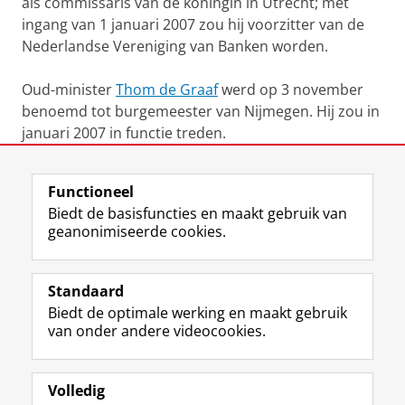
als commissaris van de koningin in Utrecht; met
ingang van 1 januari 2007 zou hij voorzitter van de
Nederlandse Vereniging van Banken worden.
Oud-minister
Thom de Graaf
werd op 3 november
benoemd tot burge­meester van Nijmegen. Hij zou in
januari 2007 in functie treden.
Laatst gewijzigd:
07 augustus 2023 15:41
Functioneel
Biedt de basisfuncties en maakt gebruik van
geanonimiseerde cookies.
F
L
R
I
Y
Volg de RUG
a
i
S
n
o
Standaard
c
n
S
s
u
Biedt de optimale werking en maakt gebruik
e
k
-
t
T
Studiekiezers
van onder andere videocookies.
b
e
f
a
u
Maatschappij/bedrijven
o
d
e
g
b
o
I
e
r
e
Alumni
k
n
d
a
-
Volledig