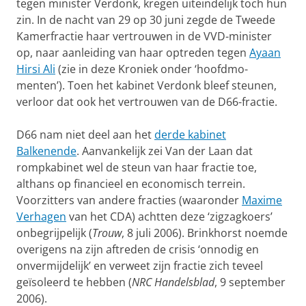
tegen minister Verdonk, kregen uiteindelijk toch hun
zin. In de nacht van 29 op 30 juni zegde de Tweede
Kamer­fractie haar vertrouwen in de VVD-minister
op, naar aanleiding van haar optreden tegen
Ayaan
Hirsi Ali
(zie in deze Kroniek onder ‘hoofdmo­
menten’). Toen het kabinet Verdonk bleef steunen,
verloor dat ook het vertrouwen van de D66-fractie.
D66 nam niet deel aan het
derde kabinet
Balkenende
. Aanvankelijk zei Van der Laan dat
rompkabinet wel de steun van haar fractie toe,
althans op financieel en economisch terrein.
Voorzitters van andere fracties (waaronder
Maxime
Verhagen
van het CDA) achtten deze ‘zigzagkoers’
onbe­grij­pelijk (
Trouw
, 8 juli 2006). Brinkhorst noemde
overigens na zijn af­treden de crisis ‘onnodig en
onvermijdelijk’ en verweet zijn fractie zich teveel
geïsoleerd te hebben (
NRC Handelsblad
, 9 september
2006).