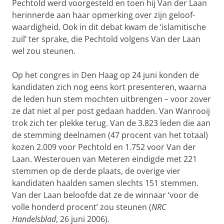
Pechtold werd voorgesteld en toen hij Van der Laan
herinnerde aan haar opmerking over zijn geloof­
waardigheid. Ook in dit debat kwam de ‘islamitische
zuil’ ter sprake, die Pechtold volgens Van der Laan
wel zou steunen.
Op het congres in Den Haag op 24 juni konden de
kandidaten zich nog eens kort presenteren, waarna
de leden hun stem mochten uitbrengen – voor zover
ze dat niet al per post gedaan hadden. Van Wanrooij
trok zich ter plekke terug. Van de 3.823 leden die aan
de stemming deelna­men (47 procent van het totaal)
kozen 2.009 voor Pechtold en 1.752 voor Van der
Laan. Westerouen van Meteren eindigde met 221
stem­men op de derde plaats, de overige vier
kandidaten haalden samen slechts 151 stemmen.
Van der Laan beloofde dat ze de winnaar ‘voor de
volle honderd procent’ zou steunen (
NRC
Handelsblad
, 26 juni 2006).