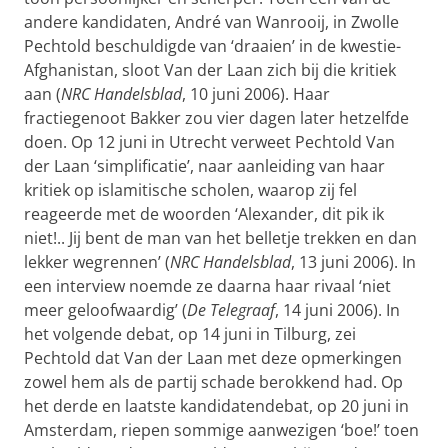
andere kandi­daten, André van Wanrooij, in Zwolle
Pechtold beschuldigde van ‘draaien’ in de kwestie-
Afghanistan, sloot Van der Laan zich bij die kritiek
aan (
NRC Handelsblad
, 10 juni 2006). Haar
fractiegenoot Bakker zou vier dagen later hetzelfde
doen. Op 12 juni in Utrecht verweet Pechtold Van
der Laan ‘simplificatie’, naar aanleiding van haar
kritiek op islamitische scholen, waarop zij fel
reageerde met de woorden ‘Alexander, dit pik ik
niet!.. Jij bent de man van het belletje trekken en dan
lekker wegrennen’ (
NRC Handelsblad
, 13 juni 2006). In
een interview noemde ze daarna haar rivaal ‘niet
meer geloofwaardig’ (
De Telegraaf
, 14 juni 2006). In
het volgende debat, op 14 juni in Tilburg, zei
Pechtold dat Van der Laan met deze opmerkingen
zowel hem als de partij schade berokkend had. Op
het derde en laatste kandidatendebat, op 20 juni in
Amsterdam, rie­pen sommige aanwezigen ‘boe!’ toen