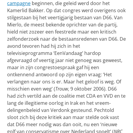
campagne
beginnen, die geleid werd door het
Kamerlid Bakker. Op dat congres werd overi­gens ook
stilgestaan bij het veertigjarig bestaan van D66. Van
Mierlo, de meest bekende oprichter van de partij,
hield niet zozeer een feestrede maar een kritisch
zelfonderzoek naar de bestaansredenen van D66. De
avond tevoren had hij zich in het
televisieprogramma ‘EenVandaag’ hardop
afgevraagd of veertig jaar niet genoeg was geweest,
maar in zijn congrestoespraak gaf hij een
ontkennend antwoord op zijn eigen vraag: ‘Het
verlangen naar ons is er. Maar het geloof is weg. Of
misschien even weg’ (
Trouw
, 9 oktober 2006). D66
had zich vertild aan de coalitie met CDA en VVD en te
lang de illegitieme oorlog in Irak en het vreem­
delingenbeleid van Verdonk gesteund. Pechtold
sloot zich bij deze kri­tiek aan maar stelde ook vast
dat D66 meer nodig was dan ooit, nu een ‘nieuwe
golf van conservatisme over Nederland spoelt’ (
NRC