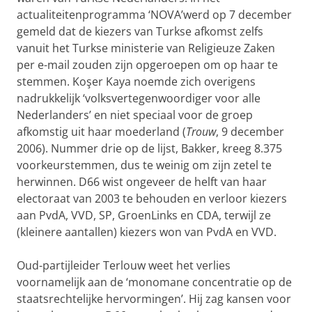
actualiteitenprogramma ‘NOVA’werd op 7 december
gemeld dat de kiezers van Turkse afkomst zelfs
vanuit het Turkse ministerie van Religieuze Zaken
per e-mail zouden zijn opgeroepen om op haar te
stemmen. Koşer Kaya noemde zich overigens
nadrukkelijk ‘volksvertegenwoordiger voor alle
Nederlanders’ en niet speciaal voor de groep
afkomstig uit haar moederland (
Trouw
, 9 december
2006). Nummer drie op de lijst, Bakker, kreeg 8.375
voorkeurstemmen, dus te weinig om zijn zetel te
herwinnen. D66 wist ongeveer de helft van haar
electoraat van 2003 te behouden en verloor kiezers
aan PvdA, VVD, SP, GroenLinks en CDA, terwijl ze
(kleinere aantallen) kiezers won van PvdA en VVD.
Oud-partijleider Terlouw weet het verlies
voornamelijk aan de ‘mono­mane concentratie op de
staatsrechtelijke hervormingen’. Hij zag kan­sen voor