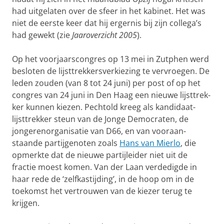
had uitgelaten over de sfeer in het kabinet. Het was
niet de eerste keer dat hij ergernis bij zijn col­lega’s
had gewekt (zie
Jaaroverzicht 2005
).
Op het voorjaarscongres op 13 mei in Zutphen werd
besloten de lijst­trekkersverkiezing te vervroegen. De
leden zouden (van 8 tot 24 juni) per post of op het
congres van 24 juni in Den Haag een nieuwe lijsttrek­
ker kunnen kiezen. Pechtold kreeg als kandidaat-
lijsttrekker steun van de Jonge Democraten, de
jongerenorganisatie van D66, en van vooraan­
staande partijgenoten zoals
Hans van Mierlo
, die
opmerkte dat de nieuwe partijleider niet uit de
fractie moest komen. Van der Laan ver­dedigde in
haar rede de ‘zelfkastijding’, in de hoop om in de
toekomst het vertrouwen van de kiezer terug te
krijgen.