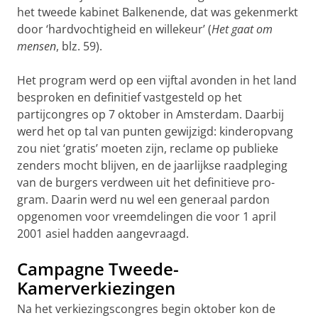
het tweede kabi­net Balkenende, dat was gekenmerkt
door ‘hardvochtigheid en wille­keur’ (
Het gaat om
mensen
, blz. 59).
Het program werd op een vijftal avonden in het land
besproken en defi­nitief vastgesteld op het
partijcongres op 7 oktober in Amsterdam. Daarbij
werd het op tal van punten gewijzigd: kinderopvang
zou niet ‘gratis’ moeten zijn, reclame op publieke
zenders mocht blijven, en de jaarlijkse raadpleging
van de burgers verdween uit het definitieve pro­
gram. Daarin werd nu wel een generaal pardon
opgenomen voor vreem­delingen die voor 1 april
2001 asiel hadden aangevraagd.
Campagne Tweede-
Kamerverkiezingen
Na het verkiezingscongres begin oktober kon de