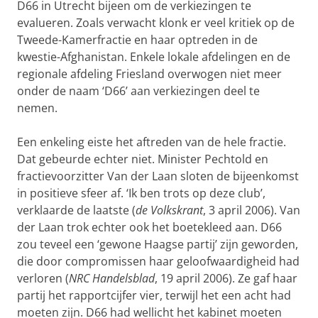
D66 in Utrecht bij­een om de verkiezingen te
evalueren. Zoals verwacht klonk er veel kri­tiek op de
Tweede-Kamerfractie en haar optreden in de
kwestie-Afgha­nistan. Enkele lokale afdelingen en de
regionale afdeling Friesland overwogen niet meer
onder de naam ‘D66’ aan verkiezingen deel te
nemen.
Een enkeling eiste het aftreden van de hele fractie.
Dat gebeurde echter niet. Minister Pechtold en
fractievoorzitter Van der Laan sloten de bij­een­komst
in positieve sfeer af. ‘Ik ben trots op deze club’,
verklaarde de laatste (
de Volkskrant
, 3 april 2006). Van
der Laan trok echter ook het boe­tekleed aan. D66
zou teveel een ‘gewone Haagse partij’ zijn gewor­den,
die door compromissen haar geloofwaardigheid had
verloren (
NRC Handelsblad
, 19 april 2006). Ze gaf haar
partij het rapportcijfer vier, terwijl het een acht had
moeten zijn. D66 had wellicht het kabinet moe­ten