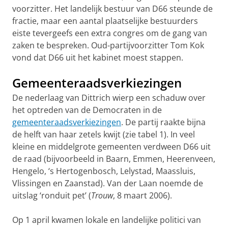
voorzitter. Het lande­lijk bestuur van D66 steunde de
fractie, maar een aantal plaatselijke bestuurders
eiste tevergeefs een extra congres om de gang van
zaken te bespreken. Oud-partijvoorzitter Tom Kok
vond dat D66 uit het kabinet moest stappen.
Gemeenteraadsverkiezingen
De nederlaag van Dittrich wierp een schaduw over
het optreden van de Democraten in de
gemeenteraadsverkiezingen
. De partij raakte bijna
de helft van haar zetels kwijt (zie tabel 1). In veel
kleine en middelgrote gemeenten verdween D66 uit
de raad (bijvoorbeeld in Baarn, Emmen, Heerenveen,
Hengelo, ‘s Hertogenbosch, Lelystad, Maassluis,
Vlissin­gen en Zaanstad). Van der Laan noemde de
uitslag ‘ronduit pet’ (
Trouw
, 8 maart 2006).
Op 1 april kwamen lokale en landelijke politici van