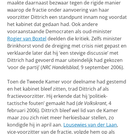
maakte daarnaast bezwaar tegen de rigide manier
waarop de fractie onder aanvoering van haar
voorzitter Dittrich een standpunt innam nog voordat
het kabinet dat gedaan had. Ook andere
vooraanstaande Democraten als oud-minister
Rogier van Boxtel
deelden die kritiek. Zelfs minister
Brinkhorst vond de dreiging met crisis niet gepast en
verklaarde later dat hij ‘een stevige discussie’ met
Dittrich had gevoerd maar uiteindelijk had gekozen
‘voor de partij’ (
NRC Handelsblad
, 9 september 2006).
Toen de Tweede Kamer voor deelname had gestemd
en het kabinet bleef zitten, trad Dittrich af als
fractievoorzitter. Hij erkende dat hij ‘politiek-
tactische fouten’ gemaakt had (
de Volkskrant
, 4
februari 2006). Dittrich bleef wel lid van de Kamer
maar zou zich niet meer herkiesbaar stellen, zo
kondigde hij in april aan.
Lousewies van der Laan
,
vice-voorzitter van de fractie, volgde hem op als