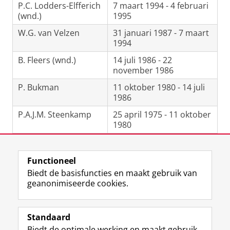
P.C. Lodders-Elfferich
7 maart 1994 - 4 februari
(wnd.)
1995
W.G. van Velzen
31 januari 1987 - 7 maart
1994
B. Fleers (wnd.)
14 juli 1986 - 22
november 1986
P. Bukman
11 oktober 1980 - 14 juli
1986
P.A.J.M. Steenkamp
25 april 1975 - 11 oktober
1980
Laatst gewijzigd:
08 april 2024 09:14
Functioneel
Biedt de basisfuncties en maakt gebruik van
geanonimiseerde cookies.
F
L
R
I
Y
Volg de RUG
a
i
S
n
o
Standaard
c
n
S
s
u
Biedt de optimale werking en maakt gebruik