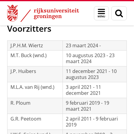
Skip
Skip
Onderzoek
Geschiedenis
Menu
Zoek
to
to
en
Content
Navigation
zoeken
Voorzitters
J.P.H.M. Wiertz
23 maart 2024 -
M.T. Buck (wnd.)
10 augustus 2023 - 23
maart 2024
J.P. Huibers
11 december 2021 - 10
augustus 2023
M.L.A. van Rij (wnd.)
3 april 2021 - 11
december 2021
R. Ploum
9 februari 2019 - 19
maart 2021
G.R. Peetoom
2 april 2011 - 9 februari
2019