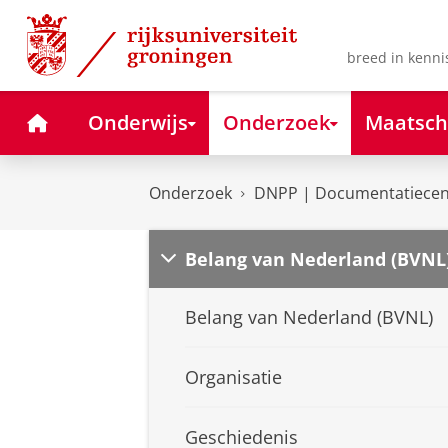
Skip
Skip
to
to
Content
Navigation
breed in kenni
Home
Onderwijs
Onderzoek
Maatsch
Onderzoek
DNPP | Documentatiecent
Belang van Nederland (BVNL
Belang van Nederland (BVNL)
Organisatie
Geschiedenis