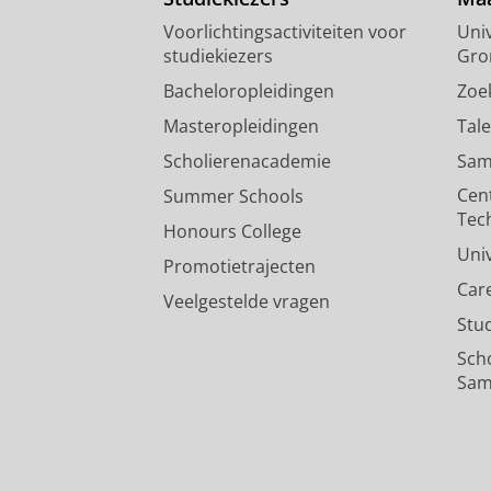
Voorlichtingsactiviteiten voor
Univ
studiekiezers
Gro
Bacheloropleidingen
Zoe
Masteropleidingen
Tal
Scholierenacademie
Sam
Cen
Summer Schools
Tec
Honours College
Uni
Promotietrajecten
Car
Veelgestelde vragen
Stu
Sch
Sam