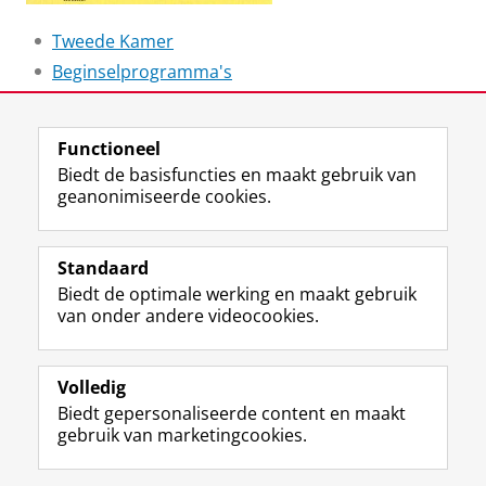
Tweede Kamer
Beginselprogramma's
Laatst gewijzigd:
19 april 2023 12:27
Functioneel
Biedt de basisfuncties en maakt gebruik van
geanonimiseerde cookies.
F
L
R
I
Y
Volg de RUG
a
i
S
n
o
Standaard
c
n
S
s
u
Biedt de optimale werking en maakt gebruik
e
k
-
t
T
Studiekiezers
van onder andere videocookies.
b
e
f
a
u
Maatschappij/bedrijven
o
d
e
g
b
o
I
e
r
e
Alumni
k
n
d
a
-
Volledig
p
-
R
m
k
Biedt gepersonaliseerde content en maakt
Over ons
a
p
i
-
a
gebruik van marketingcookies.
g
a
j
a
n
i
g
k
c
a