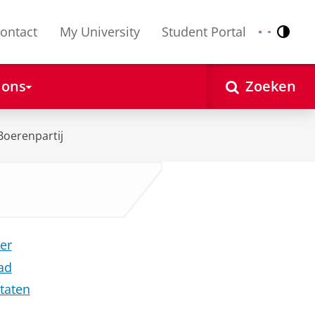
ontact
My University
Student Portal
Contr
Nederlands
English
 ons
Zoeken
Boerenpartij
er
ad
Staten