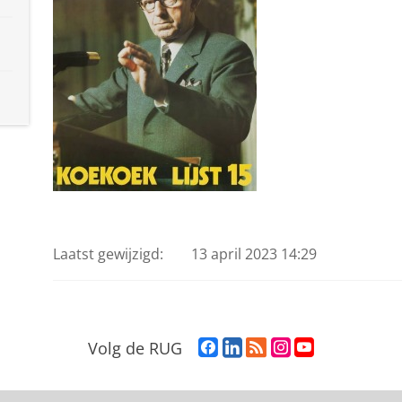
Laatst gewijzigd:
13 april 2023 14:29
F
L
R
I
Y
Volg de RUG
a
i
S
n
o
c
n
S
s
u