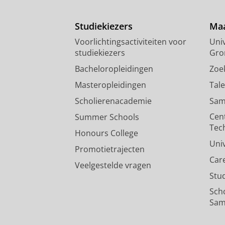
Studiekiezers
Maa
Voorlichtingsactiviteiten voor
Univ
studiekiezers
Gro
Bacheloropleidingen
Zoe
Masteropleidingen
Tal
Scholierenacademie
Sam
Cen
Summer Schools
Tec
Honours College
Uni
Promotietrajecten
Car
Veelgestelde vragen
Stu
Sch
Sam