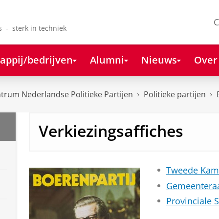
C
s - sterk in techniek
appij/bedrijven
Alumni
Nieuws
Over
rum Nederlandse Politieke Partijen
Politieke partijen
Verkiezingsaffiches
Tweede Kam
Gemeentera
Provinciale 