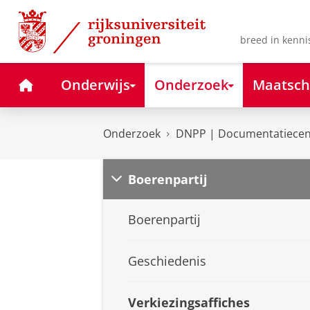
Skip
Skip
to
to
Content
Navigation
breed in kenni
Home
Onderwijs
Onderzoek
Maatsch
Onderzoek
DNPP | Documentatiecent
Boerenpartij
Boerenpartij
Geschiedenis
Verkiezingsaffiches