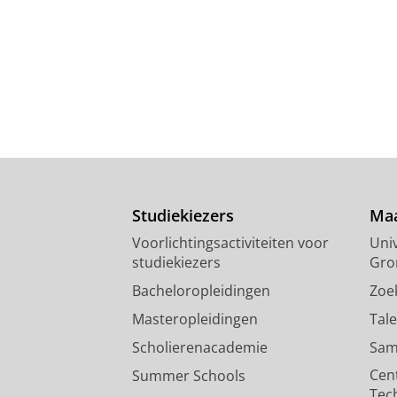
Studiekiezers
Maa
Voorlichtingsactiviteiten voor
Univ
studiekiezers
Gro
Bacheloropleidingen
Zoe
Masteropleidingen
Tal
Scholierenacademie
Sam
Cen
Summer Schools
Tec