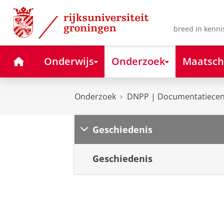
Skip
Skip
to
to
Content
Navigation
breed in kenni
Home
Onderwijs
Onderzoek
Maatsch
Onderzoek
DNPP | Documentatiecent
Geschiedenis
Geschiedenis