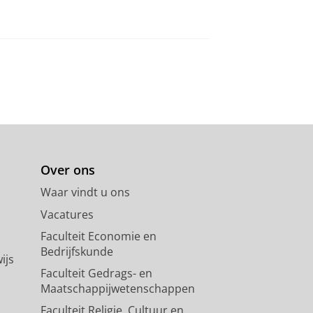
Over ons
Waar vindt u ons
Vacatures
Faculteit Economie en
Bedrijfskunde
ijs
Faculteit Gedrags- en
Maatschappijwetenschappen
Faculteit Religie, Cultuur en