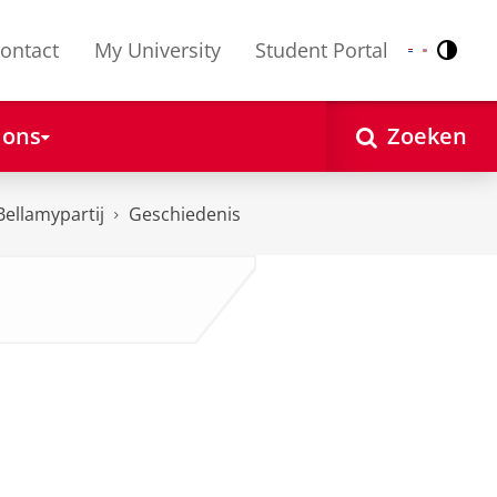
ontact
My University
Student Portal
Contr
Nederlands
English
 ons
Zoeken
Bellamypartij
Geschiedenis