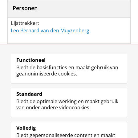
Personen
Lijsttrekker:
Leo Bernard van den Muyzenberg
Laatst gewijzigd:
06 februari 2023 15:29
Functioneel
Biedt de basisfuncties en maakt gebruik van
geanonimiseerde cookies.
F
L
R
I
Y
Volg de RUG
a
i
S
n
o
Standaard
c
n
S
s
u
Biedt de optimale werking en maakt gebruik
e
k
-
t
T
Studiekiezers
van onder andere videocookies.
b
e
f
a
u
Maatschappij/bedrijven
o
d
e
g
b
o
I
e
r
e
Alumni
k
n
d
a
-
Volledig
p
-
R
m
k
Biedt gepersonaliseerde content en maakt
Over ons