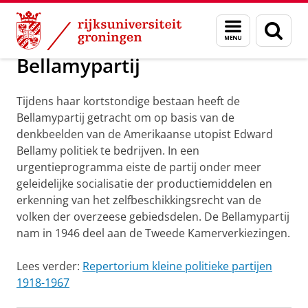
Skip
Skip
Onderzoek
Bellamypartij
Menu
Zoek
to
to
en
Content
Navigation
zoeken
Bellamypartij
Tijdens haar kortstondige bestaan heeft de
Bellamypartij getracht om op basis van de
denkbeelden van de Amerikaanse utopist Edward
Bellamy politiek te bedrijven. In een
urgentieprogramma eiste de partij onder meer
geleidelijke socialisatie der productiemiddelen en
erkenning van het zelfbeschikkingsrecht van de
volken der overzeese gebiedsdelen. De Bellamypartij
nam in 1946 deel aan de Tweede Kamerverkiezingen.
Lees verder:
Repertorium kleine politieke partijen
1918-1967