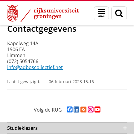
Skip
Skip
Onderzoek
Ad Bos Collectief (ABC)
Menu
Zoek
to
to
en
Content
Navigation
zoeken
Contactgegevens
Kapelweg 14A
1906 EA
Limmen
(072) 5054766
info@adboscollectief.net
Laatst gewijzigd:
06 februari 2023 15:16
F
L
R
I
Y
Volg de RUG
a
i
S
n
o
c
n
S
s
u
e
k
-
t
T
Studiekiezers
b
e
f
a
u