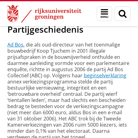
Skip
Skip
Onderzoek
Geschiedenis
Menu
Zoek
to
to
en
Content
Navigation
zoeken
Partijgeschiedenis
Ad Bos
, die als oud-directeur van het toenmalige
bouwbedrijf Koop Tjuchem in 2001 illegale
prijsafspraken in de bouwnijverheid onthulde en
daarmee aanleiding vormde voor een parlementaire
enquête, richtte in augustus 2006 de partij Ad Bos
Collectief (ABC) op. Volgens haar
beginselverklaring
annex verkiezingsprogramma stelde de partij
bestuurlijke vernieuwing, integriteit en een
‘betrouwbare overheid’ centraal. De partij wierf
‘tientallen leden’, maar had slechts een bescheiden
bedrag te besteden voor de verkiezingscampagne
(niet meer dan 6000 euro, aldus Bos in een e-mail
van 31 oktober 2006). Het ABC trok bij de Tweede
Kamerverkiezingen van 2006 ruim 5000 kiezers, iets
minder dan 0,1% van het electoraat. Daarna
verdween de partij van het toneel.