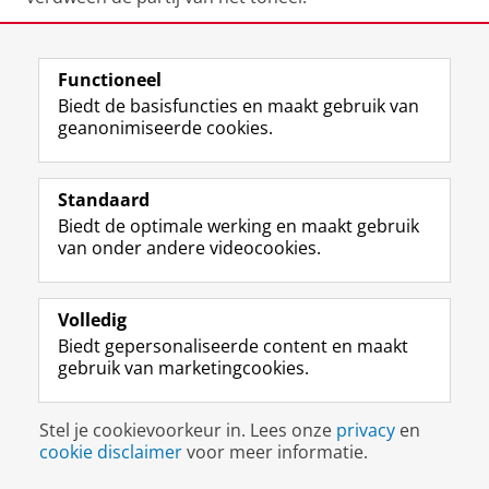
Laatst gewijzigd:
06 februari 2023 15:16
Functioneel
Biedt de basisfuncties en maakt gebruik van
geanonimiseerde cookies.
F
L
R
I
Y
Volg de RUG
a
i
S
n
o
c
n
S
s
u
Standaard
e
k
-
t
T
Studiekiezers
Biedt de optimale werking en maakt gebruik
b
e
f
a
u
van onder andere videocookies.
Maatschappij/bedrijven
o
d
e
g
b
o
I
e
r
e
Alumni
k
n
d
a
-
Volledig
p
-
R
m
k
Over ons
Biedt gepersonaliseerde content en maakt
a
p
i
-
a
gebruik van marketingcookies.
g
a
j
a
n
i
g
k
c
a
Disclaimer & Copyright
Privacy
Cookies
n
i
s
c
a
Inloggen
Stel je cookievoorkeur in. Lees onze
privacy
en
a
n
u
o
l
cookie disclaimer
voor meer informatie.
R
a
n
u
R
i
R
i
n
i