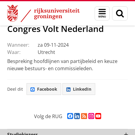
Skip
Skip
DNPP | Documentatiecentrum Nederlandse Politieke Part
Menu
Zoek
to
to
en
Content
Navigation
zoeken
Congres Volt Nederland
Wanneer:
za 09-11-2024
Waar:
Utrecht
Bespreking hoofdlijnen van partijbeleid en keuze
nieuwe bestuurs- en commissieleden.
Deel dit
Facebook
LinkedIn
F
L
R
I
Y
Volg de RUG
a
i
S
n
o
c
n
S
s
u
e
k
-
t
T
Studiekiezers