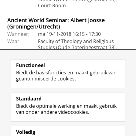
Court Room
Ancient World Seminar: Albert Joosse
(Groningen/Utrecht)
Wanneer:
ma 19-11-2018 16:15 - 17:30
Waar:
Faculty of Theology and Religious
Studies (Oude Boteringestraat 38),
Court Room
Functioneel
Biedt de basisfuncties en maakt gebruik van
geanonimiseerde cookies.
F
L
R
I
Y
Volg de RUG
a
i
S
n
o
Standaard
c
n
S
s
u
Biedt de optimale werking en maakt gebruik
e
k
-
t
T
Studiekiezers
van onder andere videocookies.
b
e
f
a
u
Maatschappij/bedrijven
o
d
e
g
b
o
I
e
r
e
Alumni
k
n
d
a
-
Volledig