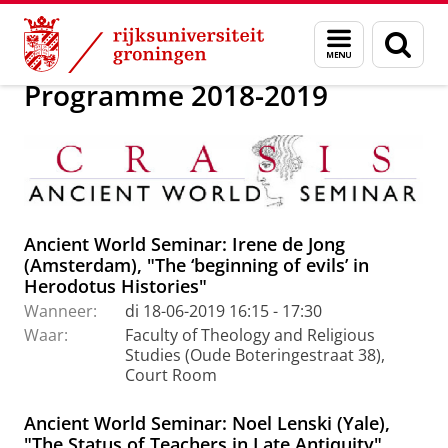
Skip
Skip
Previous seminars
Menu
Zoek
to
to
en
Content
Navigation
zoeken
Programme 2018-2019
Ancient World Seminar: Irene de Jong
(Amsterdam), "The ‘beginning of evils’ in
Herodotus Histories"
Wanneer:
di 18-06-2019 16:15 - 17:30
Waar:
Faculty of Theology and Religious
Studies (Oude Boteringestraat 38),
Court Room
Ancient World Seminar: Noel Lenski (Yale),
"The Status of Teachers in Late Antiquity"