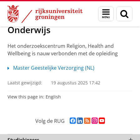
Skip
Skip
Centre Religion, Health and Wellbeing
Menu
Zoek
to
to
en
Content
Navigation
zoeken
Onderwijs
Het onderzoekscentrum Religion, Health and
Wellbeing is nauw verbonden met de opleiding
Master Geestelijke Verzorging (NL)
Laatst gewijzigd:
19 augustus 2025 17:42
View this page in:
English
F
L
R
I
Y
Volg de RUG
a
i
S
n
o
c
n
S
s
u
e
k
-
t
T