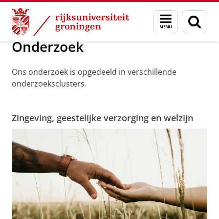
Skip
Skip
Onderzoek
Onderzoek
Menu
Zoek
to
to
en
Content
Navigation
zoeken
Onderzoek
Ons onderzoek is opgedeeld in verschillende
onderzoeksclusters.
Zingeving, geestelijke verzorging en welzijn