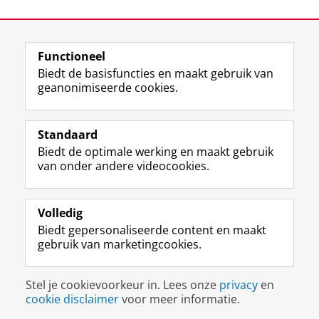
video te zien
Laatst gewijzigd:
23 juni 2026 10:51
Functioneel
View this page in:
English
Biedt de basisfuncties en maakt gebruik van
geanonimiseerde cookies.
F
L
R
I
Y
Volg de RUG
a
i
S
n
o
Standaard
c
n
S
s
u
Biedt de optimale werking en maakt gebruik
e
k
-
t
T
Studiekiezers
van onder andere videocookies.
b
e
f
a
u
Maatschappij/bedrijven
o
d
e
g
b
o
I
e
r
e
Alumni
k
n
d
a
-
Volledig
p
-
R
m
k
Biedt gepersonaliseerde content en maakt
Over ons
a
p
i
-
a
gebruik van marketingcookies.
g
a
j
a
n
i
g
k
c
a
Disclaimer & Copyright
Privacy
Cookies
n
i
s
c
a
Stel je cookievoorkeur in. Lees onze
privacy
en
Inloggen
a
n
u
o
l
cookie disclaimer
voor meer informatie.
R
a
n
u
R