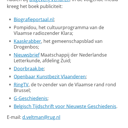
kreeg het boek publiciteit:
Biografieportaal.nl
;
Pompidou, het cultuurprogramma van de
Vlaamse radiozender Klara;
Kaaskrabber
, het gemeenschapsblad van
Drogenbos;
Nieuwsbrief
Maatschappij der Nederlandse
Letterkunde, afdeling Zuid;
Doorbraak.be
;
Openbaar Kunstbezit Vlaanderen
;
RingTV
, de tv-zender van de Vlaamse rand rond
Brussel;
G-Geschiedenis
;
Belgisch Tijdschrift voor Nieuwste Geschiedenis
.
E-mail:
d.veltman@rug.nl
David Veltman vertelt over zijn onderzoek naar Felix de
Boeck
Pas uw cookie instellingen aan
om deze