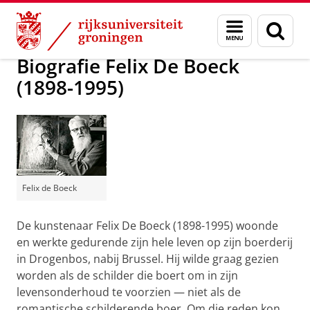
Skip
Skip
Onderzoek
Biografie Instituut
Menu
Zoek
to
to
en
Content
Navigation
zoeken
Biografie Felix De Boeck
(1898-1995)
Felix de Boeck
De kunstenaar Felix De Boeck (1898-1995) woonde
en werkte gedurende zijn hele leven op zijn boerderij
in Drogenbos, nabij Brussel. Hij wilde graag gezien
worden als de schilder die boert om in zijn
levensonderhoud te voorzien ― niet als de
romantische schilderende boer. Om die reden kon