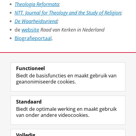
Theologia Reformata
;
NTT. Journal for Theology and the Study of Religion
;
De Waarheidsvriend
;
de
website
Raad van Kerken in Nederland
Biografieportaal
.
Laatst gewijzigd:
23 april 2026 15:43
Functioneel
View this page in:
English
Biedt de basisfuncties en maakt gebruik van
geanonimiseerde cookies.
F
L
R
I
Y
Volg de RUG
a
i
S
n
o
Standaard
c
n
S
s
u
Biedt de optimale werking en maakt gebruik
e
k
-
t
T
Studiekiezers
van onder andere videocookies.
b
e
f
a
u
Maatschappij/bedrijven
o
d
e
g
b
o
I
e
r
e
Alumni
k
n
d
a
-
Volledig