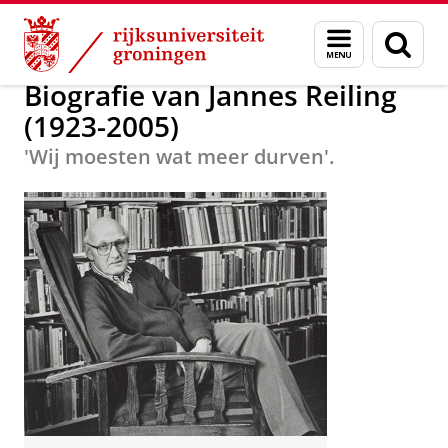
Skip
Skip
Onderzoek
Biografie Instituut
Menu
Zoek
to
to
en
Content
Navigation
zoeken
Biografie van Jannes Reiling
(1923-2005)
'Wij moesten wat meer durven'.