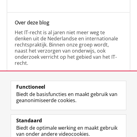
Over deze blog
Het IT-recht is al jaren niet meer weg te
denken uit de Nederlandse en internationale
rechtspraktijk. Binnen onze groep wordt,
naast het verzorgen van onderwijs, ook
onderzoek verricht op het gebied van het IT-
recht.
Functioneel
Biedt de basisfuncties en maakt gebruik van
geanonimiseerde cookies.
F
L
R
I
Y
Volg de RUG
a
i
S
n
o
Standaard
c
n
S
s
u
Biedt de optimale werking en maakt gebruik
e
k
-
t
T
Studiekiezers
van onder andere videocookies.
b
e
f
a
u