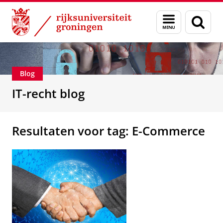
Skip
Skip
Over ons
IT-Recht
Menu
Zoek
to
to
en
Content
Navigation
zoeken
Blog
IT-recht blog
Resultaten voor tag: E-Commerce