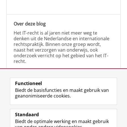
Over deze blog
Het IT-recht is al jaren niet meer weg te
denken uit de Nederlandse en internationale
rechtspraktijk. Binnen onze groep wordt,
naast het verzorgen van onderwijs, ook
onderzoek verricht op het gebied van het IT-
recht.
Functioneel
Biedt de basisfuncties en maakt gebruik van
geanonimiseerde cookies.
F
L
R
I
Y
Volg de RUG
a
i
S
n
o
Standaard
c
n
S
s
u
Biedt de optimale werking en maakt gebruik
e
k
-
t
T
Studiekiezers