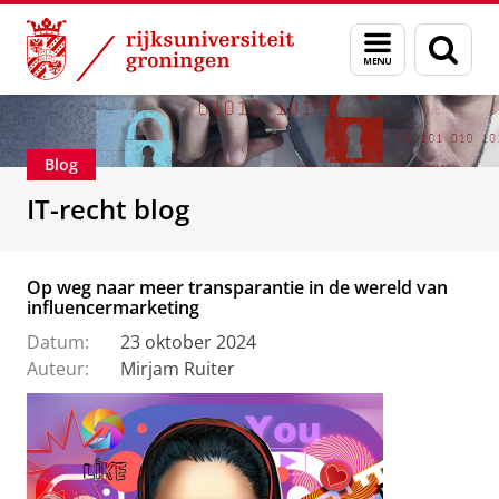
Skip
Skip
Over ons
IT-Recht
Menu
Zoek
to
to
en
Content
Navigation
zoeken
Blog
IT-recht blog
Op weg naar meer transparantie in de wereld van
influencermarketing
Datum:
23 oktober 2024
Auteur:
Mirjam Ruiter