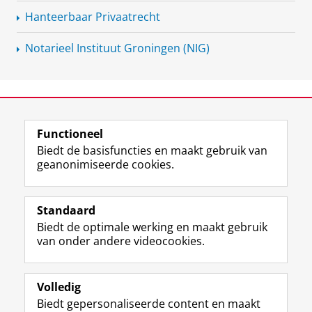
Hanteerbaar Privaatrecht
Notarieel Instituut Groningen (NIG)
View this page in:
English
Functioneel
Biedt de basisfuncties en maakt gebruik van
geanonimiseerde cookies.
F
L
R
I
Y
Volg de RUG
a
i
S
n
o
Standaard
c
n
S
s
u
Biedt de optimale werking en maakt gebruik
e
k
-
t
T
Studiekiezers
van onder andere videocookies.
b
e
f
a
u
Maatschappij/bedrijven
o
d
e
g
b
o
I
e
r
e
Alumni
k
n
d
a
-
Volledig
p
-
R
m
k
Biedt gepersonaliseerde content en maakt
Over ons