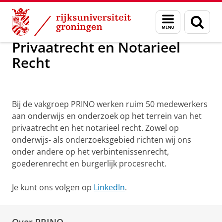
Skip
Skip
Privaatrecht en Notarieel Recht
Menu
Zoek
to
to
en
Content
Navigation
zoeken
Privaatrecht en Notarieel
Recht
PRINO
Bij de vakgroep PRINO werken ruim 50 medewerkers
aan onderwijs en onderzoek op het terrein van het
privaatrecht en het notarieel recht. Zowel op
onderwijs- als onderzoeksgebied richten wij ons
onder andere op het verbintenissenrecht,
goederenrecht en burgerlijk procesrecht.
Je kunt ons volgen op
LinkedIn
.