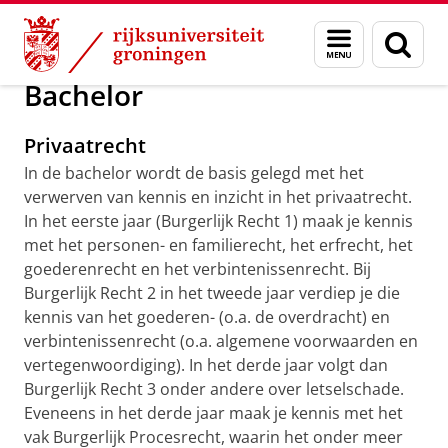
Skip
Skip
Over ons
Onderwijs
Menu
Zoek
to
to
en
Content
Navigation
zoeken
Bachelor
Privaatrecht
In de bachelor wordt de basis gelegd met het
verwerven van kennis en inzicht in het privaatrecht.
In het eerste jaar (Burgerlijk Recht 1) maak je kennis
met het personen- en familierecht, het erfrecht, het
goederenrecht en het verbintenissenrecht. Bij
Burgerlijk Recht 2 in het tweede jaar verdiep je die
kennis van het goederen- (o.a. de overdracht) en
verbintenissenrecht (o.a. algemene voorwaarden en
vertegenwoordiging). In het derde jaar volgt dan
Burgerlijk Recht 3 onder andere over letselschade.
Eveneens in het derde jaar maak je kennis met het
vak Burgerlijk Procesrecht, waarin het onder meer