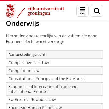
Skip
Skip
Over ons
Europees Recht
Menu
Zoek
to
to
en
Content
Navigation
zoeken
Onderwijs
Hieronder vindt u een lijst van de vakken die door
Europees Recht wordt verzorgd:
Aanbestedingsrecht
Comparative Tort Law
Competition Law
Constitutional Principles of the EU Market
Economics of International Trade and
International Finance
EU External Relations Law
European Human Rights Law