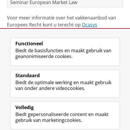
Seminar European Market Law
Voor meer informatie over het vakkenaanbod van
Europees Recht kunt u terecht op
Ocasys
Laatst gewijzigd:
06 april 2023 11:57
Functioneel
Biedt de basisfuncties en maakt gebruik van
geanonimiseerde cookies.
F
L
R
I
Y
Volg de RUG
a
i
S
n
o
Standaard
c
n
S
s
u
Biedt de optimale werking en maakt gebruik
e
k
-
t
T
Studiekiezers
van onder andere videocookies.
b
e
f
a
u
Maatschappij/bedrijven
o
d
e
g
b
o
I
e
r
e
Alumni
k
n
d
a
-
Volledig
p
-
R
m
k
Biedt gepersonaliseerde content en maakt
Over ons
a
p
i
-
a
gebruik van marketingcookies.
g
a
j
a
n