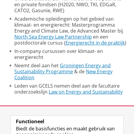
en private fondsen (H2020, NWO, TKI, EDGaR,
CATO2, Gasunie, RWE)
Academische opleidingen op het gebied van
klimaat- en energierecht: Masterprogramma
Energy and Climate Law, de Advanced Master bij
North Sea Energy Law Partnership
en een
postdoctorale cursus (
Energierecht in de praktijk
)
In-company cursussen over klimaat- en
energierecht
Neemt deel aan het
Groningen Energy and
Sustainability Programme
& de
New Energy
Coalition
Leden van GCELS nemen deel aan de facultaire
onderzoekslijn
Law on Energy and Sustainability
Laatst gewijzigd:
05 augustus 2026 15:25
Functioneel
View this page in:
English
Biedt de basisfuncties en maakt gebruik van