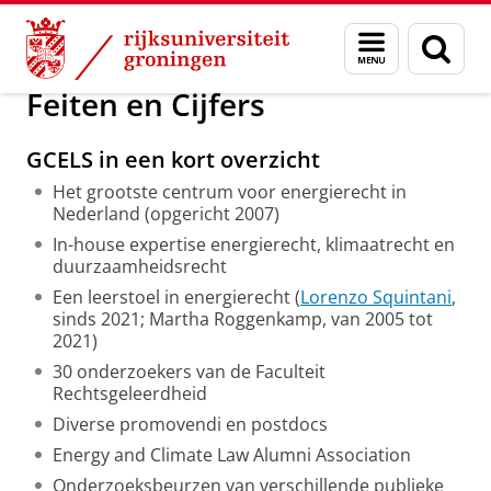
Skip
Skip
Over ons
Organisatie
Menu
Zoek
to
to
en
Content
Navigation
zoeken
Feiten en Cijfers
GCELS in een kort overzicht
Het grootste centrum voor energierecht in
Nederland (opgericht 2007)
In-house expertise energierecht, klimaatrecht en
duurzaamheidsrecht
Een leerstoel in energierecht (
Lorenzo Squintani
,
sinds 2021; Martha Roggenkamp, van 2005 tot
2021)
30 onderzoekers van de Faculteit
Rechtsgeleerdheid
Diverse promovendi en postdocs
Energy and Climate Law Alumni Association
Onderzoeksbeurzen van verschillende publieke