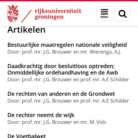
Skip
Skip
Centrum voor Openbare Orde en Veilig
Menu
Zoek
to
to
en
Content
Navigation
zoeken
Artikelen
Bestuurlijke maatregelen nationale veiligheid
Door: prof. mr. J.G. Brouwer en mr. Wierenga, A.J.
Daadkrachtig door besluitloos optreden;
Onmiddellijke ordehandhaving en de Awb
Door: prof. mr. J.G. Brouwer en prof. mr. A.E Schilder
De rechten van anderen en de Grondwet
Door: prof. mr. J.G. Brouwer en prof. mr. A.E Schilder
De rechter neemt de wijk
Door: prof. mr. J.G. Brouwer en mr. M. Vols
De Voetbalwet