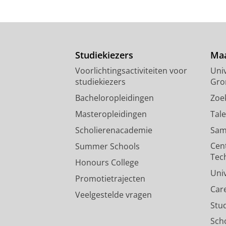
Studiekiezers
Maa
Voorlichtingsactiviteiten voor
Univ
studiekiezers
Gro
Bacheloropleidingen
Zoe
Masteropleidingen
Tal
Scholierenacademie
Sam
Cen
Summer Schools
Tec
Honours College
Uni
Promotietrajecten
Car
Veelgestelde vragen
Stu
Sch