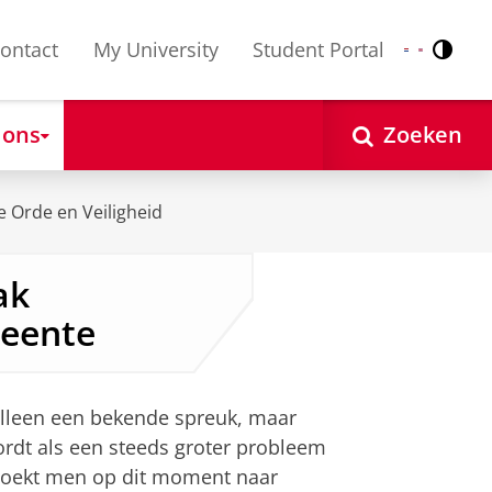
ontact
My University
Student Portal
Contr
Nederlands
English
 ons
Zoeken
 Orde en Veiligheid
ak
eente
 alleen een bekende spreuk, maar
wordt als een steeds groter probleem
s zoekt men op dit moment naar