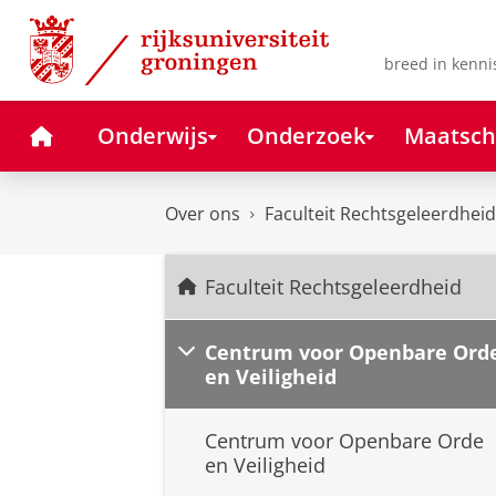
Skip
Skip
to
to
Content
Navigation
breed in kenni
Home
Onderwijs
Onderzoek
Maatsch
Over ons
Faculteit Rechtsgeleerdheid
Faculteit Rechtsgeleerdheid
Centrum voor Openbare Ord
en Veiligheid
Centrum voor Openbare Orde
en Veiligheid