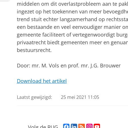
middelen om dit overlastprobleem aan te pakk
ingezet op het toekennen van meer bevoegdh
trend stuit echter langzamerhand op rechtssta
een bestaande en veel eenvoudiger manier om
gemeente faciliteert of vertegenwoordigt burge
privaatrecht biedt gemeenten meer en genua
bestuursrecht.
Door: mr. M. Vols en prof. mr. J.G. Brouwer
Download het artikel
Laatst gewijzigd:
25 mei 2021 11:05
F
L
R
I
Y
Volg de RUG