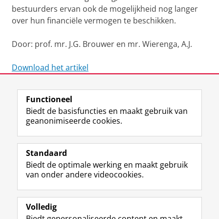
bestuurders ervan ook de mogelijkheid nog langer
over hun financiële vermogen te beschikken.
Door: prof. mr. J.G. Brouwer en mr. Wierenga, A.J.
Download het artikel
Laatst gewijzigd:
25 mei 2021 11:08
Functioneel
Biedt de basisfuncties en maakt gebruik van
geanonimiseerde cookies.
F
L
R
I
Y
Volg de RUG
a
i
S
n
o
Standaard
c
n
S
s
u
Biedt de optimale werking en maakt gebruik
e
k
-
t
T
Studiekiezers
van onder andere videocookies.
b
e
f
a
u
Maatschappij/bedrijven
o
d
e
g
b
o
I
e
r
e
Alumni
k
n
d
a
-
Volledig
p
-
R
m
k
Biedt gepersonaliseerde content en maakt