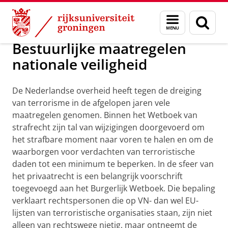
Skip
Skip
Centrum voor Openbare Orde en Veilig
Menu
Zoek
to
to
en
Content
Navigation
zoeken
Bestuurlijke maatregelen
nationale veiligheid
De Nederlandse overheid heeft tegen de dreiging
van terrorisme in de afgelopen jaren vele
maatregelen genomen. Binnen het Wetboek van
strafrecht zijn tal van wijzigingen doorgevoerd om
het strafbare moment naar voren te halen en om de
waarborgen voor verdachten van terroristische
daden tot een minimum te beperken. In de sfeer van
het privaatrecht is een belangrijk voorschrift
toegevoegd aan het Burgerlijk Wetboek. Die bepaling
verklaart rechtspersonen die op VN- dan wel EU-
lijsten van terroristische organisaties staan, zijn niet
alleen van rechtswege nietig, maar ontneemt de