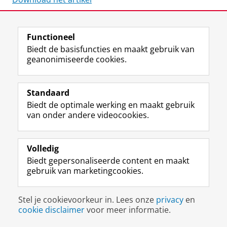
Laatst gewijzigd:
25 mei 2021 11:06
Functioneel
Biedt de basisfuncties en maakt gebruik van
geanonimiseerde cookies.
F
L
R
I
Y
Volg de RUG
a
i
S
n
o
c
n
S
s
u
Standaard
e
k
-
t
T
Studiekiezers
Biedt de optimale werking en maakt gebruik
b
e
f
a
u
van onder andere videocookies.
Maatschappij/bedrijven
o
d
e
g
b
o
I
e
r
e
Alumni
k
n
d
a
-
Volledig
p
-
R
m
k
Over ons
Biedt gepersonaliseerde content en maakt
a
p
i
-
a
gebruik van marketingcookies.
g
a
j
a
n
i
g
k
c
a
Disclaimer & Copyright
Privacy
Cookies
n
i
s
c
a
Stel je cookievoorkeur in. Lees onze
Inloggen
privacy
en
a
n
u
o
l
cookie disclaimer
voor meer informatie.
R
a
n
u
R
i
R
i
n
i