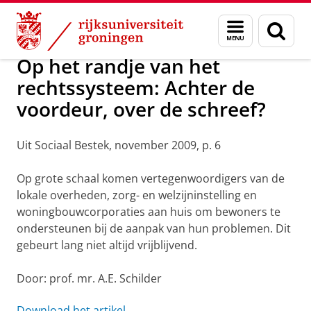
Skip
Skip
Centrum voor Openbare Orde en Veilig
Menu
Zoek
to
to
en
Content
Navigation
zoeken
Op het randje van het
rechtssysteem: Achter de
voordeur, over de schreef?
Uit Sociaal Bestek, november 2009, p. 6
Op grote schaal komen vertegenwoordigers van de
lokale overheden, zorg- en welzijninstelling en
woningbouwcorporaties aan huis om bewoners te
ondersteunen bij de aanpak van hun problemen. Dit
gebeurt lang niet altijd vrijblijvend.
Door: prof. mr. A.E. Schilder
Download het artikel