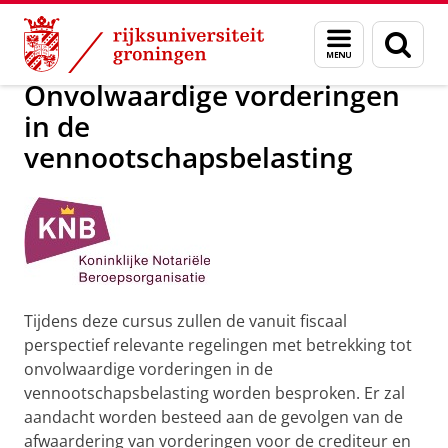
Skip
Skip
Over ons
Postacademisch Onderwijs
Menu
Zoek
to
to
en
Content
Navigation
zoeken
Onvolwaardige vorderingen
in de
vennootschapsbelasting
Tijdens deze cursus zullen de vanuit fiscaal
perspectief relevante regelingen met betrekking tot
onvolwaardige vorderingen in de
vennootschapsbelasting worden besproken. Er zal
aandacht worden besteed aan de gevolgen van de
afwaardering van vorderingen voor de crediteur en