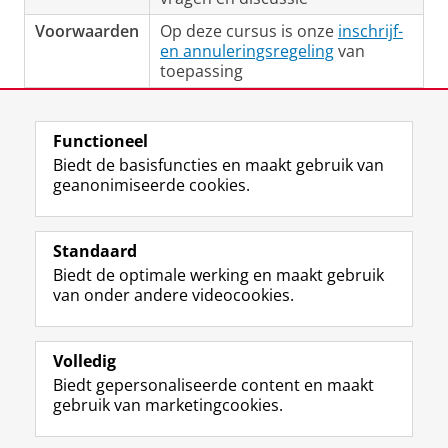
Voorwaarden
Op deze cursus is onze
inschrijf-
en annuleringsregeling
van
toepassing
Laatst gewijzigd:
24 februari 2026 10:45
Functioneel
Biedt de basisfuncties en maakt gebruik van
geanonimiseerde cookies.
F
L
R
I
Y
Volg de RUG
a
i
S
n
o
Standaard
c
n
S
s
u
Biedt de optimale werking en maakt gebruik
e
k
-
t
T
Studiekiezers
van onder andere videocookies.
b
e
f
a
u
Maatschappij/bedrijven
o
d
e
g
b
o
I
e
r
e
Alumni
k
n
d
a
-
Volledig
p
-
R
m
k
Biedt gepersonaliseerde content en maakt
Over ons
a
p
i
-
a
gebruik van marketingcookies.
g
a
j
a
n
i
g
k
c
a