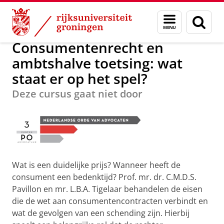
Skip
Skip
Over ons
Postacademisch Onderwijs
Menu
Zoek
to
to
en
Content
Navigation
zoeken
Consumentenrecht en
ambtshalve toetsing: wat
staat er op het spel?
Deze cursus gaat niet door
Wat is een duidelijke prijs? Wanneer heeft de
consument een bedenktijd? Prof. mr. dr. C.M.D.S.
Pavillon en mr. L.B.A. Tigelaar behandelen de eisen
die de wet aan consumentencontracten verbindt en
wat de gevolgen van een schending zijn. Hierbij