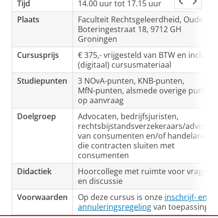
Tijd
14.00 uur tot 17.15 uur
Plaats
Faculteit Rechtsgeleerdheid, Oude
Boteringestraat 18, 9712 GH
Groningen
Cursusprijs
€ 375,- vrijgesteld van BTW en inclusie
(digitaal) cursusmateriaal
Studiepunten
3 NOvA-punten, KNB-punten,
MfN-punten, alsmede overige punten
op aanvraag
Doelgroep
Advocaten, bedrijfsjuristen,
rechtsbijstandsverzekeraars/adviseur
van consumenten en/of handelaren
die contracten sluiten met
consumenten
Didactiek
Hoorcollege met ruimte voor vragen
en discussie
Voorwaarden
Op deze cursus is onze
inschrijf- en
annuleringsregeling
van toepassing