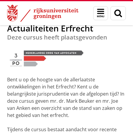
Skip
Skip
Over ons
Postacademisch Onderwijs
Menu
Zoek
to
to
en
Content
Navigation
zoeken
Actualiteiten Erfrecht
Deze cursus heeft plaatsgevonden
Bent u op de hoogte van de allerlaatste
ontwikkelingen in het Erfrecht? Kent u de
belangrijkste jurisprudentie van de afgelopen tijd? In
deze cursus geven mr. dr. Mark Beuker en mr. Joe
van Anken een overzicht van de stand van zaken op
het gebied van het erfrecht.
Tijdens de cursus bestaat aandacht voor recente