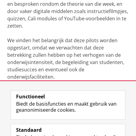
en besproken rondom de theorie van die week, en
door vaker digitale middelen zoals instructiefilmpjes,
quizzen, Cali modules of YouTube-voorbeelden in te
zetten.
We vinden het belangrijk dat deze pilots worden
opgestart, omdat we verwachten dat deze
betrekking zullen hebben op het verhogen van de
onderwijsintensiteit, de begeleiding van studenten,
studiesucces en eventueel ook de
onderwijsfaciliteiten.
Laatst gewijzigd:
18 september 2024 13:42
Functioneel
Biedt de basisfuncties en maakt gebruik van
geanonimiseerde cookies.
F
L
R
I
Y
Volg de RUG
a
i
S
n
o
Standaard
c
n
S
s
u