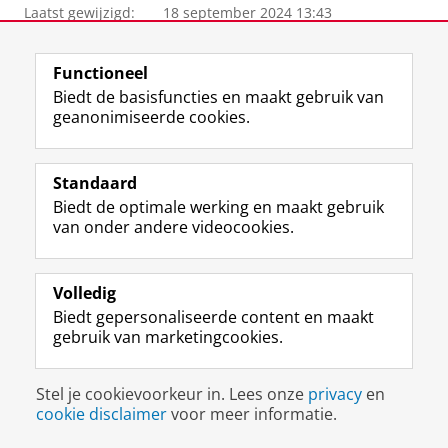
Laatst gewijzigd:
18 september 2024 13:43
Functioneel
Biedt de basisfuncties en maakt gebruik van
F
L
R
I
Y
Volg de RUG
geanonimiseerde cookies.
a
i
S
n
o
c
n
S
s
u
e
k
-
t
T
Studiekiezers
Standaard
b
e
f
a
u
Maatschappij/bedrijven
o
d
e
g
b
Biedt de optimale werking en maakt gebruik
o
I
e
r
e
van onder andere videocookies.
Alumni
k
n
d
a
-
p
-
R
m
k
Over ons
a
p
i
-
a
Volledig
g
a
j
a
n
Biedt gepersonaliseerde content en maakt
i
g
k
c
a
gebruik van marketingcookies.
Disclaimer & Copyright
Privacy
Cookies
n
i
s
c
a
Inloggen
a
n
u
o
l
R
a
n
u
R
Stel je cookievoorkeur in. Lees onze
privacy
en
i
R
i
n
i
cookie disclaimer
voor meer informatie.
j
i
v
t
j
k
j
e
R
k