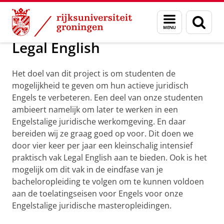
Skip
Skip
Over ons
Met recht in Groningen
Menu
Zoek
to
to
en
Content
Navigation
zoeken
Legal English
Het doel van dit project is om studenten de
mogelijkheid te geven om hun actieve juridisch
Engels te verbeteren. Een deel van onze studenten
ambieert namelijk om later te werken in een
Engelstalige juridische werkomgeving. En daar
bereiden wij ze graag goed op voor. Dit doen we
door vier keer per jaar een kleinschalig intensief
praktisch vak Legal English aan te bieden. Ook is het
mogelijk om dit vak in de eindfase van je
bacheloropleiding te volgen om te kunnen voldoen
aan de toelatingseisen voor Engels voor onze
Engelstalige juridische masteropleidingen.