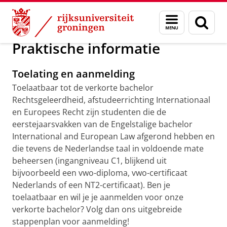
Skip
Skip
Verkorte bachelor Rechtsgeleerdheid
Menu
Zoek
to
to
en
Content
Navigation
zoeken
Praktische informatie
Toelating en aanmelding
Toelaatbaar tot de verkorte bachelor
Rechtsgeleerdheid, afstudeerrichting Internationaal
en Europees Recht zijn studenten die de
eerstejaarsvakken van de Engelstalige bachelor
International and European Law afgerond hebben en
die tevens de Nederlandse taal in voldoende mate
beheersen (ingangniveau C1, blijkend uit
bijvoorbeeld een vwo-diploma, vwo-certificaat
Nederlands of een NT2-certificaat). Ben je
toelaatbaar en wil je je aanmelden voor onze
verkorte bachelor? Volg dan ons uitgebreide
stappenplan voor aanmelding!