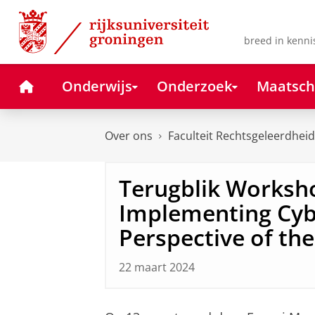
Skip
Skip
to
to
Content
Navigation
breed in kenni
Home
Onderwijs
Onderzoek
Maatsch
Over ons
Faculteit Rechtsgeleerdheid
Terugblik Worksho
Implementing Cyb
Perspective of the
22 maart 2024