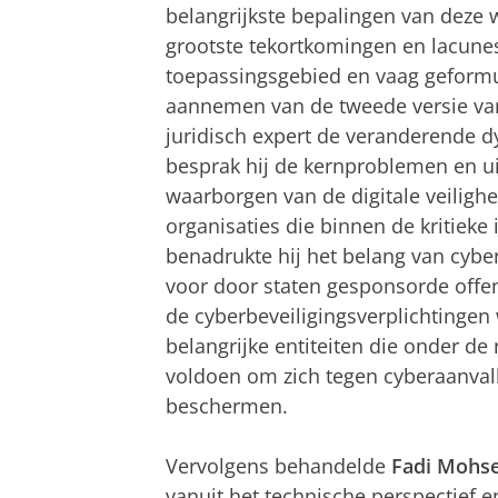
belangrijkste bepalingen van deze 
grootste tekortkomingen en lacunes 
toepassingsgebied en vaag geformu
aannemen van de tweede versie van 
juridisch expert de veranderende 
besprak hij de kernproblemen en u
waarborgen van de digitale veilig
organisaties die binnen de kritieke
benadrukte hij het belang van cyber
voor door staten gesponsorde offen
de cyberbeveiligingsverplichtinge
belangrijke entiteiten die onder de 
voldoen om zich tegen cyberaanval
beschermen.
Vervolgens behandelde
Fadi Mohs
vanuit het technische perspectief e