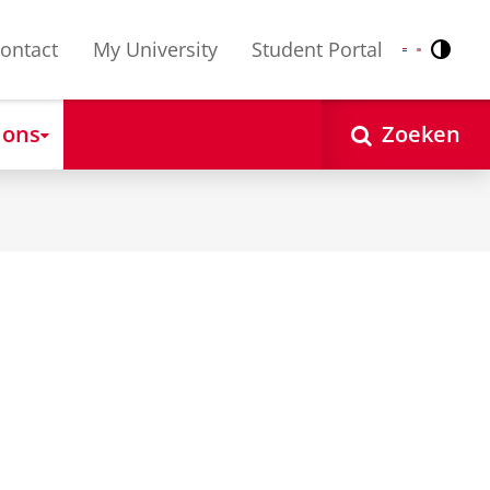
ontact
My University
Student Portal
Contr
Nederlands
English
 ons
Zoeken