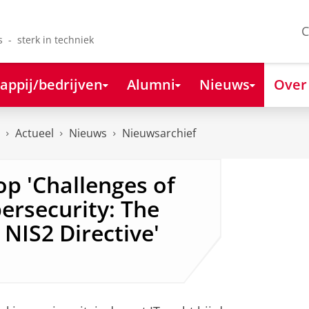
C
s - sterk in techniek
appij/bedrijven
Alumni
Nieuws
Over
Actueel
Nieuws
Nieuwsarchief
p 'Challenges of
ersecurity: The
 NIS2 Directive'