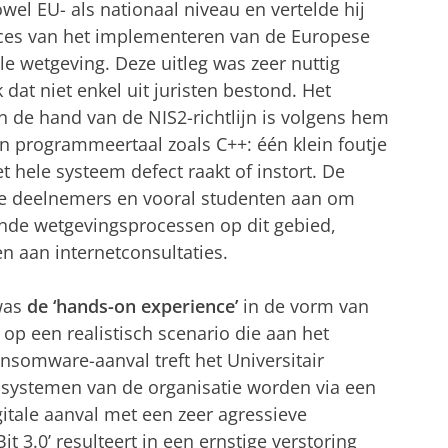
el EU- als nationaal niveau en vertelde hij
ces van het implementeren van de Europese
le wetgeving. Deze uitleg was zeer nuttig
 dat niet enkel uit juristen bestond. Het
 de hand van de NIS2-richtlijn is volgens hem
en programmeertaal zoals C++: één klein foutje
t hele systeem defect raakt of instort. De
lle deelnemers en vooral studenten aan om
rende wetgevingsprocessen op dit gebied,
en aan internetconsultaties.
was
de ‘hands-on experience’
in de vorm van
op een realistisch scenario die aan het
nsomware-aanval treft het Universitair
systemen van de organisatie worden via een
itale aanval met een zeer agressieve
3.0’ resulteert in een ernstige verstoring