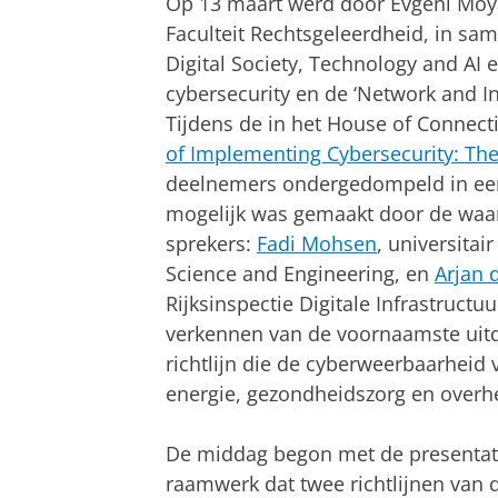
Op 13 maart werd door Evgeni Moyaki
Faculteit Rechtsgeleerdheid, in s
Digital Society, Technology and AI
cybersecurity en de ‘Network and Inf
Tijdens de in het House of Conne
of Implementing Cybersecurity: The 
deelnemers ondergedompeld in een
mogelijk was gemaakt door de waar
sprekers:
Fadi Mohsen
, universitai
Science and Engineering, en
Arjan 
Rijksinspectie Digitale Infrastructu
verkennen van de voornaamste uitd
richtlijn die de cyberweerbaarheid 
energie, gezondheidszorg en overhei
De middag begon met de presentat
raamwerk dat twee richtlijnen van d