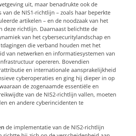
wetgeving uit, maar benadrukte ook de
van de NIS1-richtlijn – zoals haar beperkte
leerde artikelen – en de noodzaak van het
deze richtlijn. Daarnaast belichtte de
dynamiek van het cybersecuritylandschap en
itdagingen die verband houden met het
heid van netwerken en informatiesystemen van
 infrastructuur opereren. Bovendien
attributie en internationale aansprakelijkheid
sieve cyberoperaties en ging hij dieper in op
n waaraan de zogenaamde essentiële en
reikwijdte van de NIS2-richtlijn vallen, moeten
len en andere cyberincidenten te
en
de implementatie van de NIS2-richtlijn
n richtte hij zich op de verscheidenheid aan