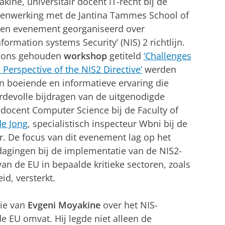
ne, universitair docent IT-recht bij de
amenwerking met de Jantina Tammes School of
 een evenement georganiseerd over
ormation systems Security’ (NIS) 2 richtlijn.
ctions gehouden
workshop
getiteld
‘Challenges
Perspective of the NIS2 Directive’
werden
 boeiende en informatieve ervaring die
devolle bijdragen van de uitgenodigde
r docent Computer Science bij de Faculty of
de Jong
, specialistisch inspecteur Wbni bij de
ur. De focus van dit evenement lag op het
agingen bij de implementatie van de NIS2-
van de EU in bepaalde kritieke sectoren, zoals
d, versterkt.
ie van
Evgeni Moyakine
over het NIS-
e EU omvat. Hij legde niet alleen de