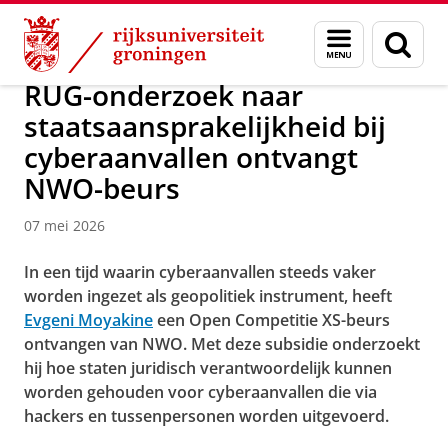
Skip
Skip
Over ons
Nieuwsarchief
Menu
Zoek
to
to
en
Content
Navigation
zoeken
RUG-onderzoek naar
staatsaansprakelijkheid bij
cyberaanvallen ontvangt
NWO-beurs
07 mei 2026
In een tijd waarin cyberaanvallen steeds vaker
worden ingezet als geopolitiek instrument, heeft
Evgeni Moyakine
een Open Competitie XS-beurs
ontvangen van NWO. Met deze subsidie onderzoekt
hij hoe staten juridisch verantwoordelijk kunnen
worden gehouden voor cyberaanvallen die via
hackers en tussenpersonen worden uitgevoerd.