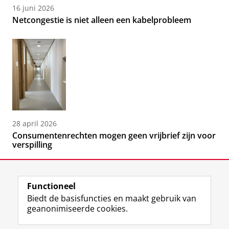
16 juni 2026
Netcongestie is niet alleen een kabelprobleem
28 april 2026
Consumentenrechten mogen geen vrijbrief zijn voor
verspilling
Functioneel
Biedt de basisfuncties en maakt gebruik van
geanonimiseerde cookies.
F
L
R
I
Y
Volg de RUG