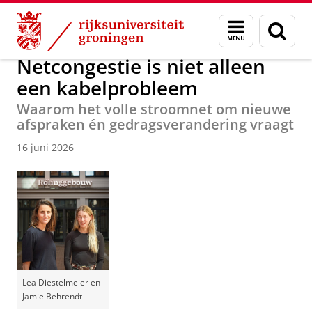
Skip
Skip
Over ons
Actueel
Nieuws
Menu
Zoek
to
to
en
Content
Navigation
zoeken
Netcongestie is niet alleen
een kabelprobleem
Waarom het volle stroomnet om nieuwe
afspraken én gedragsverandering vraagt
16 juni 2026
Lea Diestelmeier en
Jamie Behrendt