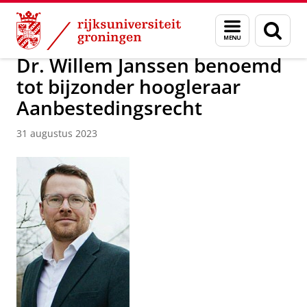
Skip
Skip
Over ons
Nieuwsarchief
Menu
Zoek
to
to
en
Content
Navigation
zoeken
Dr. Willem Janssen benoemd
tot bijzonder hoogleraar
Aanbestedingsrecht
31 augustus 2023