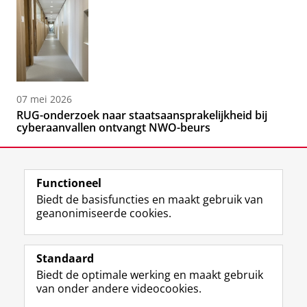
07 mei 2026
RUG-onderzoek naar staatsaansprakelijkheid bij
cyberaanvallen ontvangt NWO-beurs
Functioneel
Biedt de basisfuncties en maakt gebruik van
geanonimiseerde cookies.
F
L
R
I
Y
Volg de RUG
a
i
S
n
o
Standaard
c
n
S
s
u
Biedt de optimale werking en maakt gebruik
e
k
-
t
T
Studiekiezers
van onder andere videocookies.
b
e
f
a
u
Maatschappij/bedrijven
o
d
e
g
b