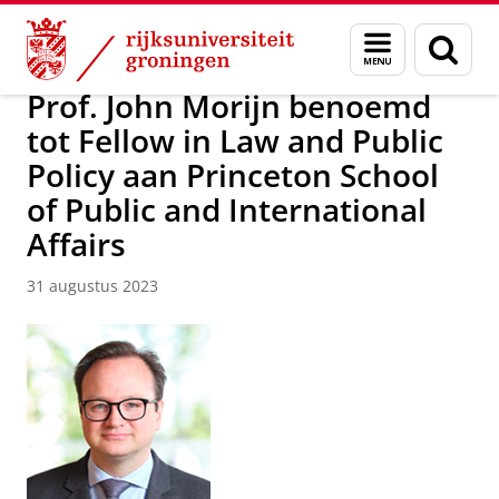
Skip
Skip
Over ons
Nieuwsarchief
Menu
Zoek
to
to
en
Content
Navigation
zoeken
Prof. John Morijn benoemd
tot Fellow in Law and Public
Policy aan Princeton School
of Public and International
Affairs
31 augustus 2023