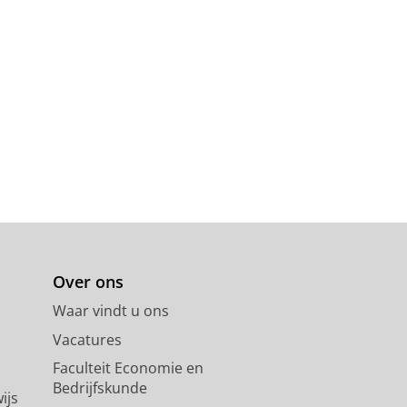
Over ons
Waar vindt u ons
Vacatures
Faculteit Economie en
Bedrijfskunde
ijs