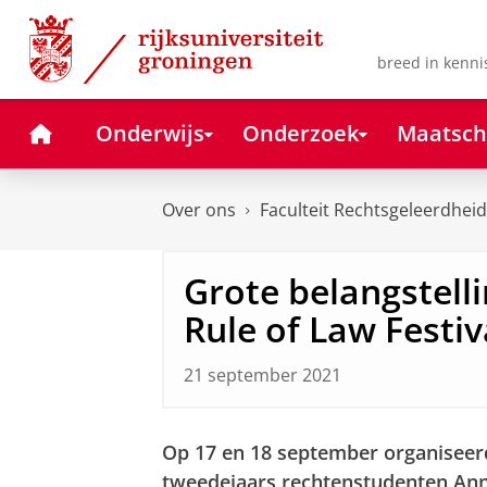
Skip
Skip
to
to
Content
Navigation
breed in kenni
Home
Onderwijs
Onderzoek
Maatsch
Over ons
Faculteit Rechtsgeleerdheid
Grote belangstell
Rule of Law Festiv
21 september 2021
Op 17 en 18 september organisee
tweedejaars rechtenstudenten An