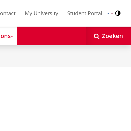
ontact
My University
Student Portal
Contr
Nederlands
English
 ons
Zoeken