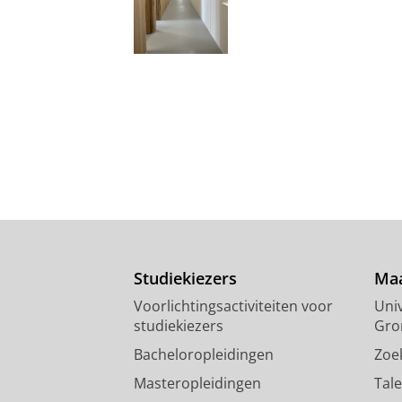
Studiekiezers
Maa
Voorlichtingsactiviteiten voor
Univ
studiekiezers
Gro
Bacheloropleidingen
Zoe
Masteropleidingen
Tal