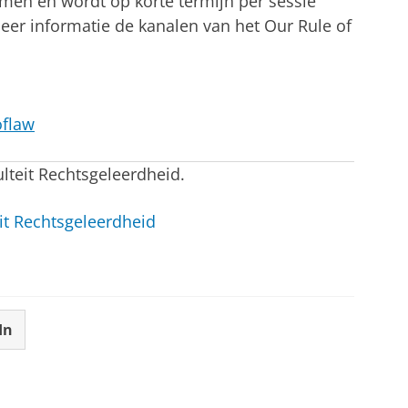
men en wordt op korte termijn per sessie
er informatie de kanalen van het Our Rule of
oflaw
ulteit Rechtsgeleerdheid.
it Rechtsgeleerdheid
In