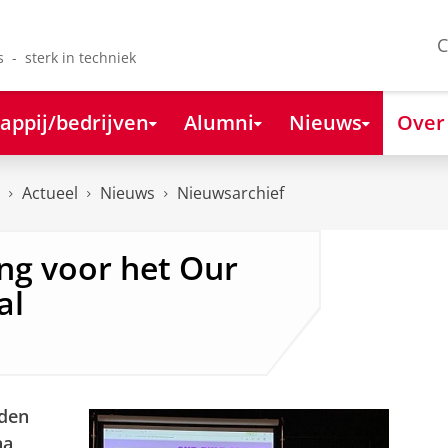
C
s - sterk in techniek
appij/bedrijven
Alumni
Nieuws
Over
Actueel
Nieuws
Nieuwsarchief
ing voor het Our
al
rden
na